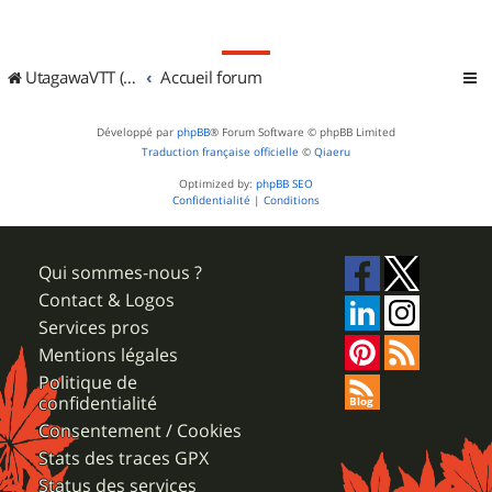
UtagawaVTT (Randos VTT et VTTAE avec traces GPS)
Accueil forum
Développé par
phpBB
® Forum Software © phpBB Limited
Traduction française officielle
©
Qiaeru
Optimized by:
phpBB SEO
Confidentialité
|
Conditions
Qui sommes-nous ?
Contact & Logos
Services pros
Mentions légales
Politique de
confidentialité
Consentement / Cookies
Stats des traces GPX
Status des services