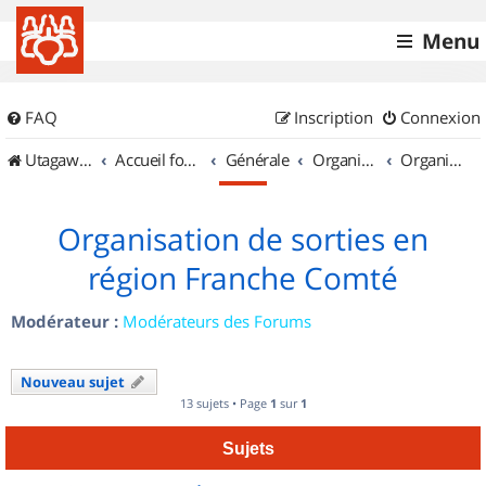
Menu
FAQ
Inscription
Connexion
UtagawaVTT (Randos VTT et VTTAE avec traces GPS)
Accueil forum
Générale
Organisation de sorties & Recherche de partenaires
Organisation de sorties en région Franche Comté
Organisation de sorties en
région Franche Comté
Modérateur :
Modérateurs des Forums
Nouveau sujet
13 sujets • Page
1
sur
1
Sujets