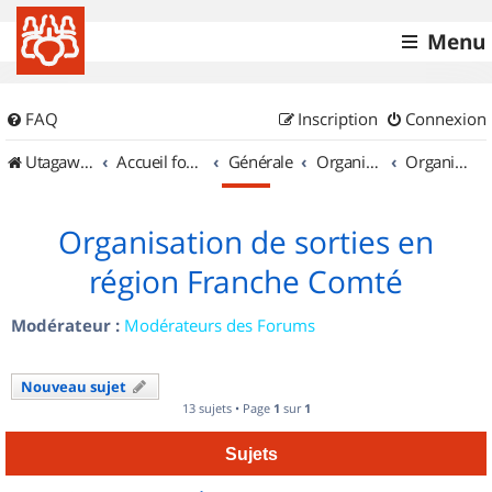
Menu
FAQ
Inscription
Connexion
UtagawaVTT (Randos VTT et VTTAE avec traces GPS)
Accueil forum
Générale
Organisation de sorties & Recherche de partenaires
Organisation de sorties en région Franche Comté
Organisation de sorties en
région Franche Comté
Modérateur :
Modérateurs des Forums
Nouveau sujet
13 sujets • Page
1
sur
1
Sujets