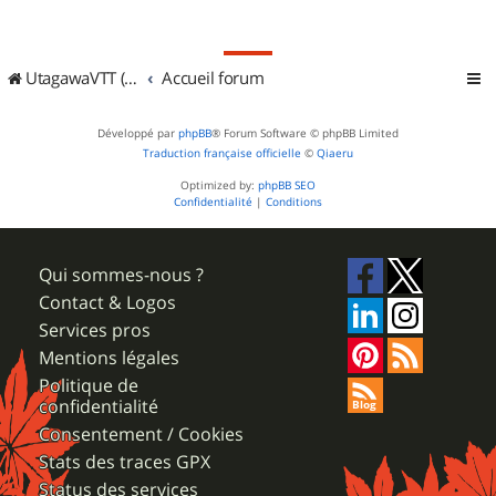
UtagawaVTT (Randos VTT et VTTAE avec traces GPS)
Accueil forum
Développé par
phpBB
® Forum Software © phpBB Limited
Traduction française officielle
©
Qiaeru
Optimized by:
phpBB SEO
Confidentialité
|
Conditions
Qui sommes-nous ?
Contact & Logos
Services pros
Mentions légales
Politique de
confidentialité
Consentement / Cookies
Stats des traces GPX
Status des services