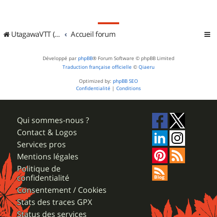
UtagawaVTT (Randos VTT et VTTAE avec traces GPS)
Accueil forum
Développé par
phpBB
® Forum Software © phpBB Limited
Traduction française officielle
©
Qiaeru
Optimized by:
phpBB SEO
Confidentialité
|
Conditions
Qui sommes-nous ?
Contact & Logos
Services pros
Mentions légales
Politique de
confidentialité
Consentement / Cookies
Stats des traces GPX
Status des services