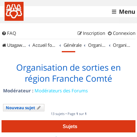
Menu
FAQ
Inscription
Connexion
UtagawaVTT (Randos VTT et VTTAE avec traces GPS)
Accueil forum
Générale
Organisation de sorties & Recherche de partenaires
Organisation de sorties en région Franche Comté
Organisation de sorties en
région Franche Comté
Modérateur :
Modérateurs des Forums
Nouveau sujet
13 sujets • Page
1
sur
1
Sujets