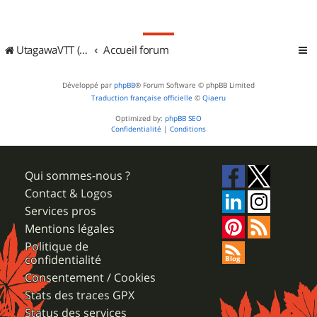
UtagawaVTT (Randos VTT et VTTAE avec traces GPS)
Accueil forum
Développé par
phpBB
® Forum Software © phpBB Limited
Traduction française officielle
©
Qiaeru
Optimized by:
phpBB SEO
Confidentialité
|
Conditions
Qui sommes-nous ?
Contact & Logos
Services pros
Mentions légales
Politique de
confidentialité
Consentement / Cookies
Stats des traces GPX
Status des services