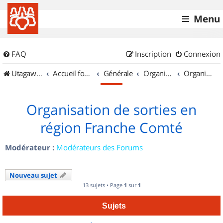
Menu
FAQ
Inscription
Connexion
UtagawaVTT (Randos VTT et VTTAE avec traces GPS)
Accueil forum
Générale
Organisation de sorties & Recherche de partenaires
Organisation de sorties en région Franche Comté
Organisation de sorties en
région Franche Comté
Modérateur :
Modérateurs des Forums
Nouveau sujet
13 sujets • Page
1
sur
1
Sujets