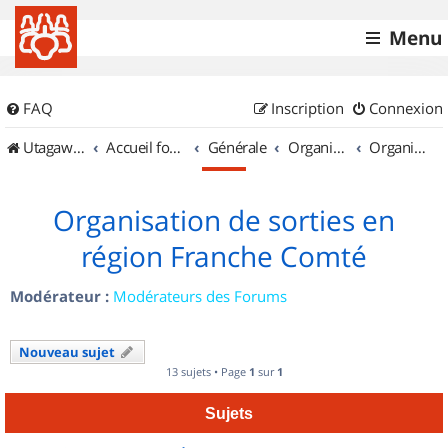
Menu
FAQ
Inscription
Connexion
UtagawaVTT (Randos VTT et VTTAE avec traces GPS)
Accueil forum
Générale
Organisation de sorties & Recherche de partenaires
Organisation de sorties en région Franche Comté
Organisation de sorties en
région Franche Comté
Modérateur :
Modérateurs des Forums
Nouveau sujet
13 sujets • Page
1
sur
1
Sujets