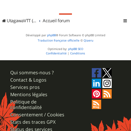
UtagawaVTT (Randos VTT et VTTAE avec traces GPS)
Accueil forum
Développé par
phpBB
® Forum Software © phpBB Limited
Traduction française officielle
©
Qiaeru
Optimized by:
phpBB SEO
Confidentialité
|
Conditions
Qui sommes-nous ?
Contact & Logos
Services pros
Mentions légales
Politique de
confidentialité
Consentement / Cookies
Stats des traces GPX
Status des services