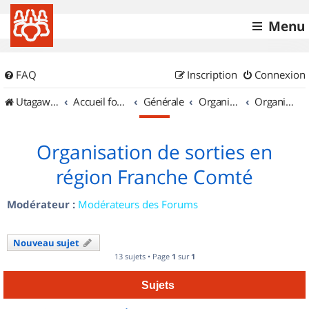
Menu
FAQ
Inscription
Connexion
UtagawaVTT (Randos VTT et VTTAE avec traces GPS)
Accueil forum
Générale
Organisation de sorties & Recherche de partenaires
Organisation de sorties en région Franche Comté
Organisation de sorties en
région Franche Comté
Modérateur :
Modérateurs des Forums
Nouveau sujet
13 sujets • Page
1
sur
1
Sujets