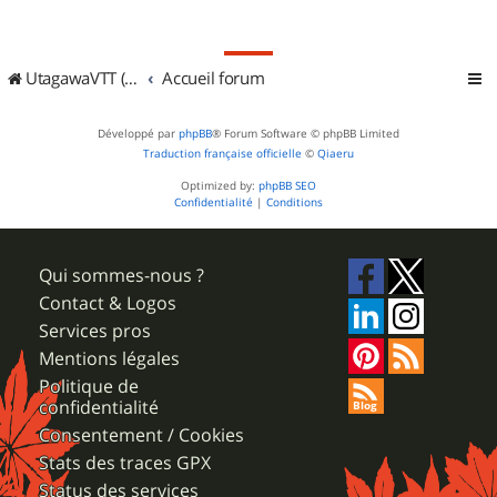
UtagawaVTT (Randos VTT et VTTAE avec traces GPS)
Accueil forum
Développé par
phpBB
® Forum Software © phpBB Limited
Traduction française officielle
©
Qiaeru
Optimized by:
phpBB SEO
Confidentialité
|
Conditions
Qui sommes-nous ?
Contact & Logos
Services pros
Mentions légales
Politique de
confidentialité
Consentement / Cookies
Stats des traces GPX
Status des services