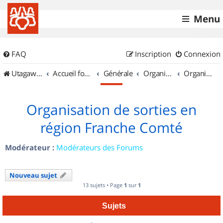
Menu
FAQ
Inscription
Connexion
UtagawaVTT (Randos VTT et VTTAE avec traces GPS)
Accueil forum
Générale
Organisation de sorties & Recherche de partenaires
Organisation de sorties en région Franche Comté
Organisation de sorties en
région Franche Comté
Modérateur :
Modérateurs des Forums
Nouveau sujet
13 sujets • Page
1
sur
1
Sujets