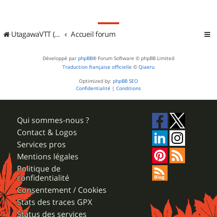
UtagawaVTT (Randos VTT et VTTAE avec traces GPS)
Accueil forum
Développé par
phpBB
® Forum Software © phpBB Limited
Traduction française officielle
©
Qiaeru
Optimized by:
phpBB SEO
Confidentialité
|
Conditions
Qui sommes-nous ?
Contact & Logos
Services pros
Mentions légales
Politique de
confidentialité
Consentement / Cookies
Stats des traces GPX
Status des services