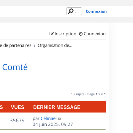
Connexion
Inscription
Connexion
e de partenaires
Organisation de sorties en région Franche Comté
e Comté
13 sujets • Page
1
sur
1
S
VUES
DERNIER MESSAGE
D
par
Célinaël
V
35679
e
04 juin 2025, 09:27
r
u