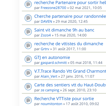
recherche Partenaire pour sortir he
par
Freezone28700
»
02 mai 2021, 10:05
Cherche partenaire pour randonnées
par
DAVEN
»
29 mai 2020, 12:45
Saint vit dimanche 9h au banc
par
Zozo4
»
15 mai 2020, 14:00
recherche de vttistes du dimanche
par
Grtrv
»
31 août 2017, 11:00
GTJ en autonomie
par
gaspard.schmitt
»
05 mai 2018, 11:44
V.T.Trace Rando Vtt Grand Charmont
par
Alain_Vert
»
27 janv. 2016, 11:07
Carte des sentiers vtt du Haut-Doub
par
ze camping
»
26 sept. 2010, 23:10
Recherche VTTiste pour sortie
par
noumitonton
»
17 août 2010, 09:02