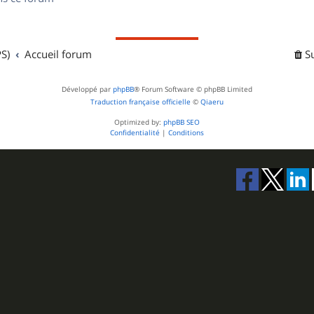
s
S)
Accueil forum
S
Développé par
phpBB
® Forum Software © phpBB Limited
Traduction française officielle
©
Qiaeru
Optimized by:
phpBB SEO
Confidentialité
|
Conditions