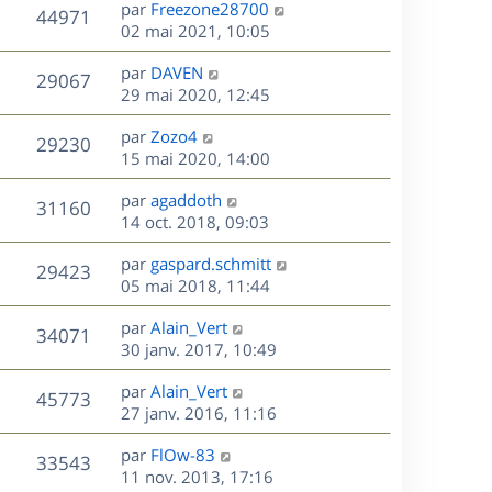
D
par
Freezone28700
n
V
44971
e
e
02 mai 2021, 10:05
i
r
u
e
s
D
par
DAVEN
n
r
V
29067
e
e
29 mai 2020, 12:45
i
m
r
u
e
e
s
D
par
Zozo4
n
r
V
s
29230
e
e
15 mai 2020, 14:00
i
m
s
r
u
e
e
a
s
D
par
agaddoth
n
r
V
s
31160
g
e
e
14 oct. 2018, 09:03
i
m
s
e
r
u
e
e
a
s
D
par
gaspard.schmitt
n
r
V
s
29423
g
e
e
05 mai 2018, 11:44
i
m
s
e
r
u
e
e
a
s
D
par
Alain_Vert
n
r
V
s
34071
g
e
e
30 janv. 2017, 10:49
i
m
s
e
r
u
e
e
a
s
D
par
Alain_Vert
n
r
V
s
45773
g
e
e
27 janv. 2016, 11:16
i
m
s
e
r
u
e
e
a
s
D
par
FlOw-83
n
r
V
s
33543
g
e
e
11 nov. 2013, 17:16
i
m
s
e