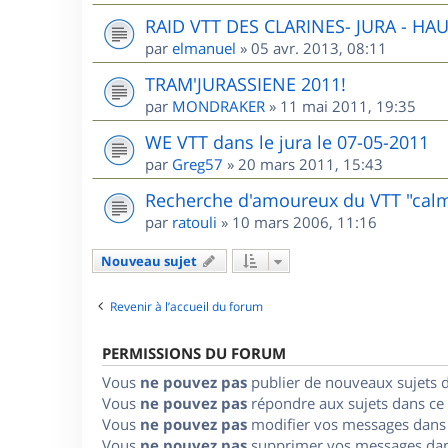
RAID VTT DES CLARINES- JURA - HA
par
elmanuel
»
05 avr. 2013, 08:11
TRAM'JURASSIENE 2011!
par
MONDRAKER
»
11 mai 2011, 19:35
WE VTT dans le jura le 07-05-2011
par
Greg57
»
20 mars 2011, 15:43
Recherche d'amoureux du VTT "cal
par
ratouli
»
10 mars 2006, 11:16
Nouveau sujet
Revenir à l’accueil du forum
PERMISSIONS DU FORUM
Vous
ne pouvez pas
publier de nouveaux sujets 
Vous
ne pouvez pas
répondre aux sujets dans ce
Vous
ne pouvez pas
modifier vos messages dans
Vous
ne pouvez pas
supprimer vos messages dan