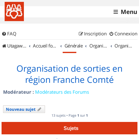
Menu
FAQ
Inscription
Connexion
UtagawaVTT (Randos VTT et VTTAE avec traces GPS)
Accueil forum
Générale
Organisation de sorties & Recherche de partenaires
Organisation de sorties en région Franche Comté
Organisation de sorties en
région Franche Comté
Modérateur :
Modérateurs des Forums
Nouveau sujet
13 sujets • Page
1
sur
1
Sujets