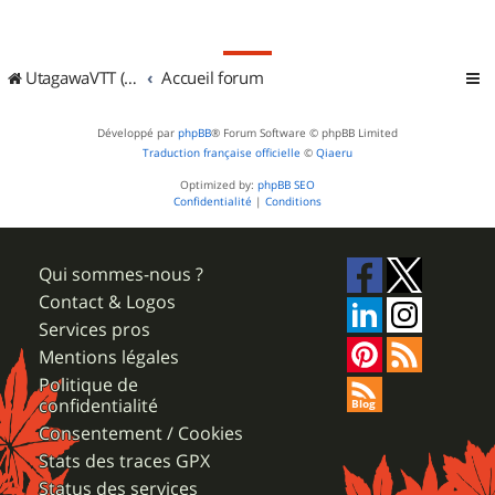
UtagawaVTT (Randos VTT et VTTAE avec traces GPS)
Accueil forum
Développé par
phpBB
® Forum Software © phpBB Limited
Traduction française officielle
©
Qiaeru
Optimized by:
phpBB SEO
Confidentialité
|
Conditions
Qui sommes-nous ?
Contact & Logos
Services pros
Mentions légales
Politique de
confidentialité
Consentement / Cookies
Stats des traces GPX
Status des services