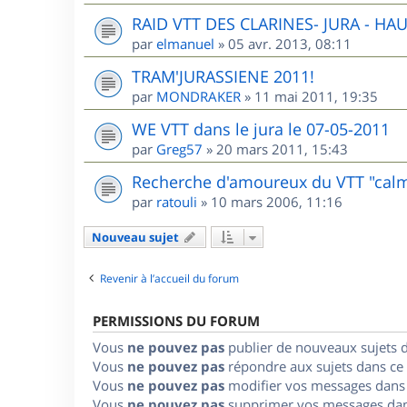
RAID VTT DES CLARINES- JURA - HA
par
elmanuel
»
05 avr. 2013, 08:11
TRAM'JURASSIENE 2011!
par
MONDRAKER
»
11 mai 2011, 19:35
WE VTT dans le jura le 07-05-2011
par
Greg57
»
20 mars 2011, 15:43
Recherche d'amoureux du VTT "cal
par
ratouli
»
10 mars 2006, 11:16
Nouveau sujet
Revenir à l’accueil du forum
PERMISSIONS DU FORUM
Vous
ne pouvez pas
publier de nouveaux sujets 
Vous
ne pouvez pas
répondre aux sujets dans ce
Vous
ne pouvez pas
modifier vos messages dans
Vous
ne pouvez pas
supprimer vos messages dan