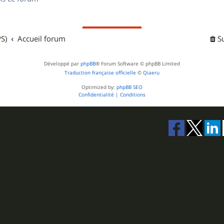
s
S)
Accueil forum
S
Développé par
phpBB
® Forum Software © phpBB Limited
Traduction française officielle
©
Qiaeru
Optimized by:
phpBB SEO
Confidentialité
|
Conditions