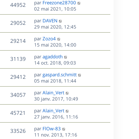
D
par
Freezone28700
n
V
44952
e
e
02 mai 2021, 10:05
i
r
u
e
s
D
par
DAVEN
n
r
V
29052
e
e
29 mai 2020, 12:45
i
m
r
u
e
e
s
D
par
Zozo4
n
r
V
s
29214
e
e
15 mai 2020, 14:00
i
m
s
r
u
e
e
a
s
D
par
agaddoth
n
r
V
s
31139
g
e
e
14 oct. 2018, 09:03
i
m
s
e
r
u
e
e
a
s
D
par
gaspard.schmitt
n
r
V
s
29412
g
e
e
05 mai 2018, 11:44
i
m
s
e
r
u
e
e
a
s
D
par
Alain_Vert
n
r
V
s
34057
g
e
e
30 janv. 2017, 10:49
i
m
s
e
r
u
e
e
a
s
D
par
Alain_Vert
n
r
V
s
45721
g
e
e
27 janv. 2016, 11:16
i
m
s
e
r
u
e
e
a
s
D
par
FlOw-83
n
r
V
s
33526
g
e
e
11 nov. 2013, 17:16
i
m
s
e