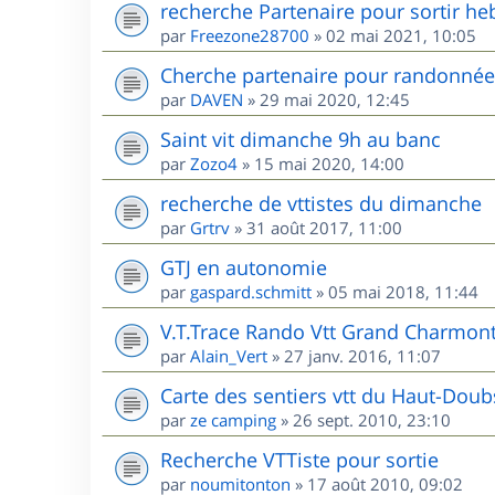
recherche Partenaire pour sortir he
par
Freezone28700
»
02 mai 2021, 10:05
Cherche partenaire pour randonnées
par
DAVEN
»
29 mai 2020, 12:45
Saint vit dimanche 9h au banc
par
Zozo4
»
15 mai 2020, 14:00
recherche de vttistes du dimanche
par
Grtrv
»
31 août 2017, 11:00
GTJ en autonomie
par
gaspard.schmitt
»
05 mai 2018, 11:44
V.T.Trace Rando Vtt Grand Charmont
par
Alain_Vert
»
27 janv. 2016, 11:07
Carte des sentiers vtt du Haut-Doub
par
ze camping
»
26 sept. 2010, 23:10
Recherche VTTiste pour sortie
par
noumitonton
»
17 août 2010, 09:02