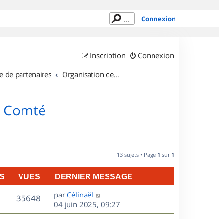
Connexion
Inscription
Connexion
e de partenaires
Organisation de sorties en région Franche Comté
e Comté
13 sujets • Page
1
sur
1
S
VUES
DERNIER MESSAGE
D
par
Célinaël
V
35648
e
04 juin 2025, 09:27
r
u