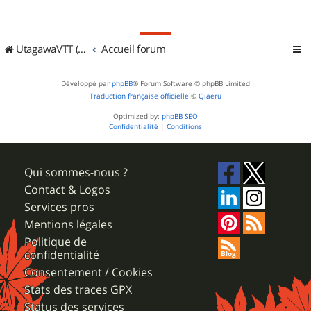
UtagawaVTT (Randos VTT et VTTAE avec traces GPS)
Accueil forum
Développé par
phpBB
® Forum Software © phpBB Limited
Traduction française officielle
©
Qiaeru
Optimized by:
phpBB SEO
Confidentialité
|
Conditions
Qui sommes-nous ?
Contact & Logos
Services pros
Mentions légales
Politique de
confidentialité
Consentement / Cookies
Stats des traces GPX
Status des services