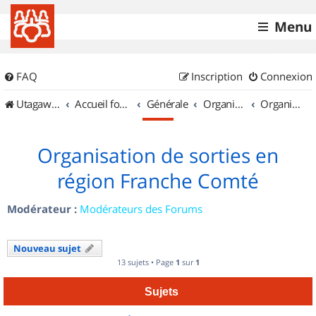
Menu
FAQ
Inscription
Connexion
UtagawaVTT (Randos VTT et VTTAE avec traces GPS)
Accueil forum
Générale
Organisation de sorties & Recherche de partenaires
Organisation de sorties en région Franche Comté
Organisation de sorties en
région Franche Comté
Modérateur :
Modérateurs des Forums
Nouveau sujet
13 sujets • Page
1
sur
1
Sujets