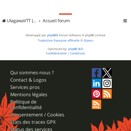
UtagawaVTT (Randos VTT et VTTAE avec traces GPS)
Accueil forum
Développé par
phpBB
® Forum Software © phpBB Limited
Traduction française officielle
©
Qiaeru
Optimized by:
phpBB SEO
Confidentialité
|
Conditions
Qui sommes-nous ?
Contact & Logos
Services pros
Mentions légales
Politique de
confidentialité
Consentement / Cookies
Stats des traces GPX
Status des services