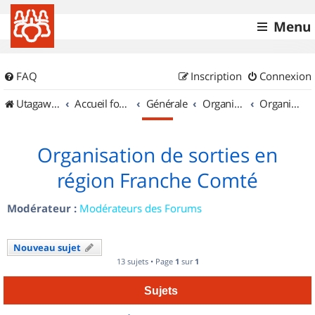
Menu
FAQ
Inscription
Connexion
UtagawaVTT (Randos VTT et VTTAE avec traces GPS)
Accueil forum
Générale
Organisation de sorties & Recherche de partenaires
Organisation de sorties en région Franche Comté
Organisation de sorties en
région Franche Comté
Modérateur :
Modérateurs des Forums
Nouveau sujet
13 sujets • Page
1
sur
1
Sujets