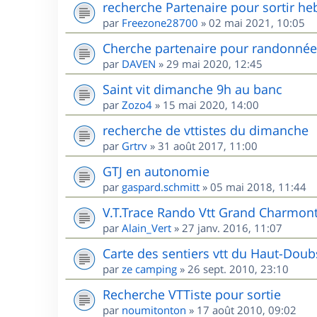
recherche Partenaire pour sortir he
par
Freezone28700
»
02 mai 2021, 10:05
Cherche partenaire pour randonnées
par
DAVEN
»
29 mai 2020, 12:45
Saint vit dimanche 9h au banc
par
Zozo4
»
15 mai 2020, 14:00
recherche de vttistes du dimanche
par
Grtrv
»
31 août 2017, 11:00
GTJ en autonomie
par
gaspard.schmitt
»
05 mai 2018, 11:44
V.T.Trace Rando Vtt Grand Charmont
par
Alain_Vert
»
27 janv. 2016, 11:07
Carte des sentiers vtt du Haut-Doub
par
ze camping
»
26 sept. 2010, 23:10
Recherche VTTiste pour sortie
par
noumitonton
»
17 août 2010, 09:02