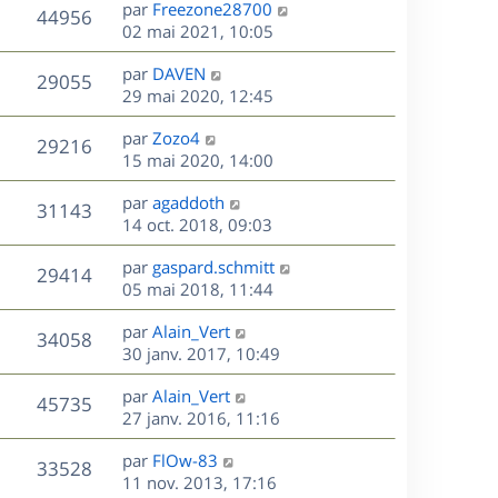
D
par
Freezone28700
n
V
44956
e
e
02 mai 2021, 10:05
i
r
u
e
s
D
par
DAVEN
n
r
V
29055
e
e
29 mai 2020, 12:45
i
m
r
u
e
e
s
D
par
Zozo4
n
r
V
s
29216
e
e
15 mai 2020, 14:00
i
m
s
r
u
e
e
a
s
D
par
agaddoth
n
r
V
s
31143
g
e
e
14 oct. 2018, 09:03
i
m
s
e
r
u
e
e
a
s
D
par
gaspard.schmitt
n
r
V
s
29414
g
e
e
05 mai 2018, 11:44
i
m
s
e
r
u
e
e
a
s
D
par
Alain_Vert
n
r
V
s
34058
g
e
e
30 janv. 2017, 10:49
i
m
s
e
r
u
e
e
a
s
D
par
Alain_Vert
n
r
V
s
45735
g
e
e
27 janv. 2016, 11:16
i
m
s
e
r
u
e
e
a
s
D
par
FlOw-83
n
r
V
s
33528
g
e
e
11 nov. 2013, 17:16
i
m
s
e