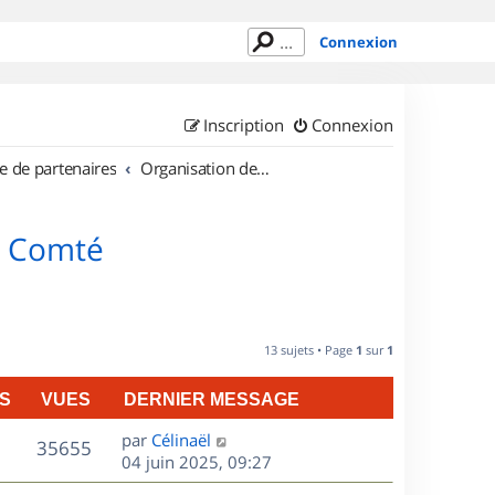
Connexion
Inscription
Connexion
e de partenaires
Organisation de sorties en région Franche Comté
e Comté
13 sujets • Page
1
sur
1
S
VUES
DERNIER MESSAGE
D
par
Célinaël
V
35655
e
04 juin 2025, 09:27
r
u