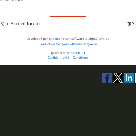
s
S)
Accueil forum
S
Développé par
phpBB
® Forum Software © phpBB Limited
Traduction française officielle
©
Qiaeru
Optimized by:
phpBB SEO
Confidentialité
|
Conditions