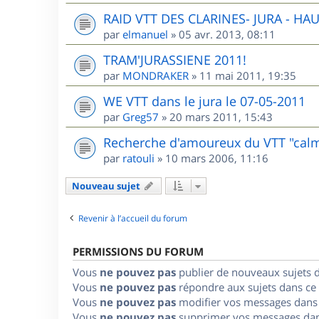
RAID VTT DES CLARINES- JURA - HA
par
elmanuel
»
05 avr. 2013, 08:11
TRAM'JURASSIENE 2011!
par
MONDRAKER
»
11 mai 2011, 19:35
WE VTT dans le jura le 07-05-2011
par
Greg57
»
20 mars 2011, 15:43
Recherche d'amoureux du VTT "cal
par
ratouli
»
10 mars 2006, 11:16
Nouveau sujet
Revenir à l’accueil du forum
PERMISSIONS DU FORUM
Vous
ne pouvez pas
publier de nouveaux sujets 
Vous
ne pouvez pas
répondre aux sujets dans ce
Vous
ne pouvez pas
modifier vos messages dans
Vous
ne pouvez pas
supprimer vos messages dan