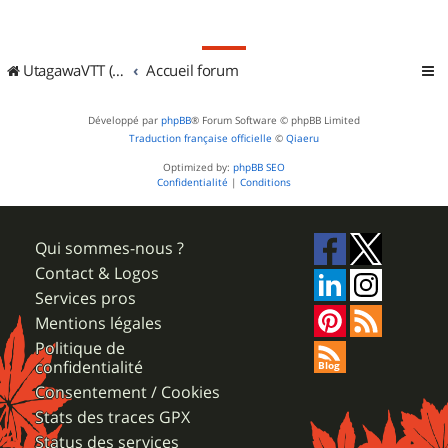
UtagawaVTT (Randos VTT et VTTAE avec traces GPS)
Accueil forum
Développé par
phpBB
® Forum Software © phpBB Limited
Traduction française officielle
©
Qiaeru
Optimized by:
phpBB SEO
Confidentialité
|
Conditions
Qui sommes-nous ?
Contact & Logos
Services pros
Mentions légales
Politique de
confidentialité
Consentement / Cookies
Stats des traces GPX
Status des services