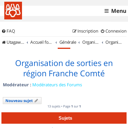
Menu
FAQ
Inscription
Connexion
UtagawaVTT (Randos VTT et VTTAE avec traces GPS)
Accueil forum
Générale
Organisation de sorties & Recherche de partenaires
Organisation de sorties en région Franche Comté
Organisation de sorties en
région Franche Comté
Modérateur :
Modérateurs des Forums
Nouveau sujet
13 sujets • Page
1
sur
1
Sujets