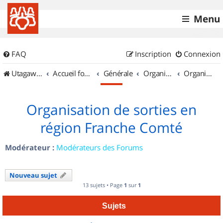
Menu
FAQ
Inscription
Connexion
UtagawaVTT (Randos VTT et VTTAE avec traces GPS)
Accueil forum
Générale
Organisation de sorties & Recherche de partenaires
Organisation de sorties en région Franche Comté
Organisation de sorties en
région Franche Comté
Modérateur :
Modérateurs des Forums
Nouveau sujet
13 sujets • Page
1
sur
1
Sujets