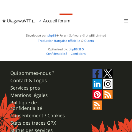
UtagawaVTT (Randos VTT et VTTAE avec traces GPS)
Accueil forum
Développé par
phpBB
® Forum Software © phpBB Limited
Traduction française officielle
©
Qiaeru
Optimized by:
phpBB SEO
Confidentialité
|
Conditions
Qui sommes-nous ?
Contact & Logos
Services pros
Mentions légales
Politique de
confidentialité
Consentement / Cookies
Stats des traces GPX
Status des services