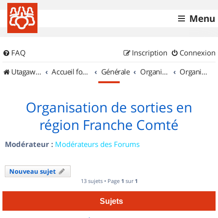
Menu
FAQ
Inscription
Connexion
UtagawaVTT (Randos VTT et VTTAE avec traces GPS)
Accueil forum
Générale
Organisation de sorties & Recherche de partenaires
Organisation de sorties en région Franche Comté
Organisation de sorties en
région Franche Comté
Modérateur :
Modérateurs des Forums
Nouveau sujet
13 sujets • Page
1
sur
1
Sujets