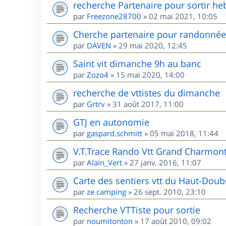
recherche Partenaire pour sortir he
par
Freezone28700
»
02 mai 2021, 10:05
Cherche partenaire pour randonnées
par
DAVEN
»
29 mai 2020, 12:45
Saint vit dimanche 9h au banc
par
Zozo4
»
15 mai 2020, 14:00
recherche de vttistes du dimanche
par
Grtrv
»
31 août 2017, 11:00
GTJ en autonomie
par
gaspard.schmitt
»
05 mai 2018, 11:44
V.T.Trace Rando Vtt Grand Charmont
par
Alain_Vert
»
27 janv. 2016, 11:07
Carte des sentiers vtt du Haut-Doub
par
ze camping
»
26 sept. 2010, 23:10
Recherche VTTiste pour sortie
par
noumitonton
»
17 août 2010, 09:02