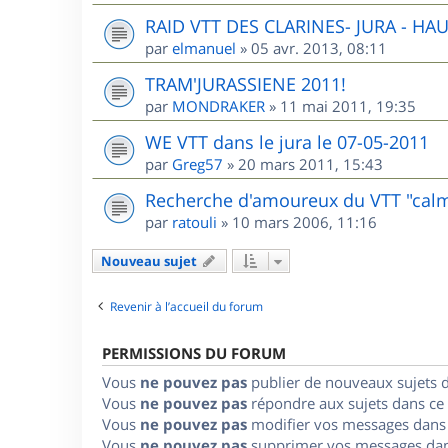
RAID VTT DES CLARINES- JURA - HA
par
elmanuel
»
05 avr. 2013, 08:11
TRAM'JURASSIENE 2011!
par
MONDRAKER
»
11 mai 2011, 19:35
WE VTT dans le jura le 07-05-2011
par
Greg57
»
20 mars 2011, 15:43
Recherche d'amoureux du VTT "cal
par
ratouli
»
10 mars 2006, 11:16
Nouveau sujet
Revenir à l’accueil du forum
PERMISSIONS DU FORUM
Vous
ne pouvez pas
publier de nouveaux sujets 
Vous
ne pouvez pas
répondre aux sujets dans ce
Vous
ne pouvez pas
modifier vos messages dans
Vous
ne pouvez pas
supprimer vos messages dan