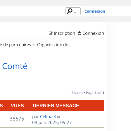
Connexion
Inscription
Connexion
e de partenaires
Organisation de sorties en région Franche Comté
e Comté
13 sujets • Page
1
sur
1
S
VUES
DERNIER MESSAGE
D
par
Célinaël
V
35675
e
04 juin 2025, 09:27
r
u