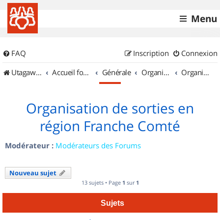
Menu
FAQ
Inscription
Connexion
UtagawaVTT (Randos VTT et VTTAE avec traces GPS)
Accueil forum
Générale
Organisation de sorties & Recherche de partenaires
Organisation de sorties en région Franche Comté
Organisation de sorties en
région Franche Comté
Modérateur :
Modérateurs des Forums
Nouveau sujet
13 sujets • Page
1
sur
1
Sujets