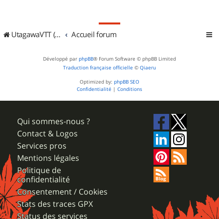
UtagawaVTT (Randos VTT et VTTAE avec traces GPS)
Accueil forum
Développé par
phpBB
® Forum Software © phpBB Limited
Traduction française officielle
©
Qiaeru
Optimized by:
phpBB SEO
Confidentialité
|
Conditions
Qui sommes-nous ?
Contact & Logos
Services pros
Mentions légales
Politique de
confidentialité
Consentement / Cookies
Stats des traces GPX
Status des services