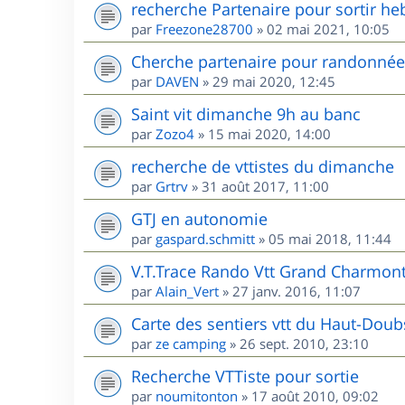
recherche Partenaire pour sortir he
par
Freezone28700
»
02 mai 2021, 10:05
Cherche partenaire pour randonnées
par
DAVEN
»
29 mai 2020, 12:45
Saint vit dimanche 9h au banc
par
Zozo4
»
15 mai 2020, 14:00
recherche de vttistes du dimanche
par
Grtrv
»
31 août 2017, 11:00
GTJ en autonomie
par
gaspard.schmitt
»
05 mai 2018, 11:44
V.T.Trace Rando Vtt Grand Charmont
par
Alain_Vert
»
27 janv. 2016, 11:07
Carte des sentiers vtt du Haut-Doub
par
ze camping
»
26 sept. 2010, 23:10
Recherche VTTiste pour sortie
par
noumitonton
»
17 août 2010, 09:02