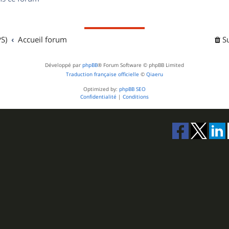
s
S)
Accueil forum
S
Développé par
phpBB
® Forum Software © phpBB Limited
Traduction française officielle
©
Qiaeru
Optimized by:
phpBB SEO
Confidentialité
|
Conditions