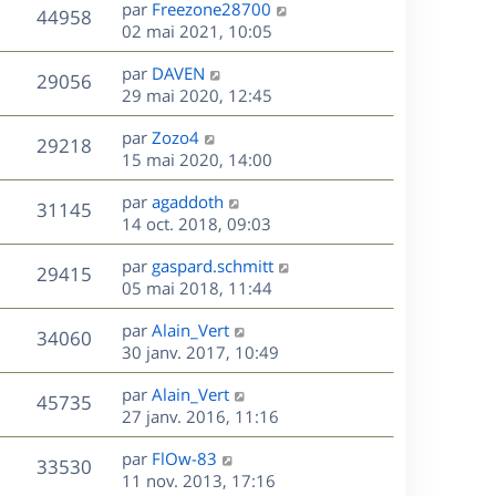
D
par
Freezone28700
n
V
44958
e
e
02 mai 2021, 10:05
i
r
u
e
s
D
par
DAVEN
n
r
V
29056
e
e
29 mai 2020, 12:45
i
m
r
u
e
e
s
D
par
Zozo4
n
r
V
s
29218
e
e
15 mai 2020, 14:00
i
m
s
r
u
e
e
a
s
D
par
agaddoth
n
r
V
s
31145
g
e
e
14 oct. 2018, 09:03
i
m
s
e
r
u
e
e
a
s
D
par
gaspard.schmitt
n
r
V
s
29415
g
e
e
05 mai 2018, 11:44
i
m
s
e
r
u
e
e
a
s
D
par
Alain_Vert
n
r
V
s
34060
g
e
e
30 janv. 2017, 10:49
i
m
s
e
r
u
e
e
a
s
D
par
Alain_Vert
n
r
V
s
45735
g
e
e
27 janv. 2016, 11:16
i
m
s
e
r
u
e
e
a
s
D
par
FlOw-83
n
r
V
s
33530
g
e
e
11 nov. 2013, 17:16
i
m
s
e