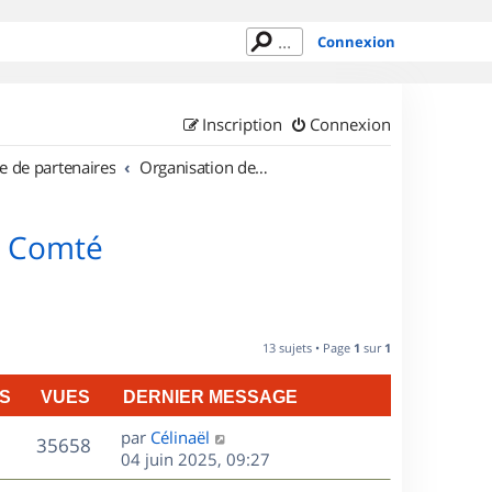
Connexion
Inscription
Connexion
e de partenaires
Organisation de sorties en région Franche Comté
e Comté
13 sujets • Page
1
sur
1
S
VUES
DERNIER MESSAGE
D
par
Célinaël
V
35658
e
04 juin 2025, 09:27
r
u