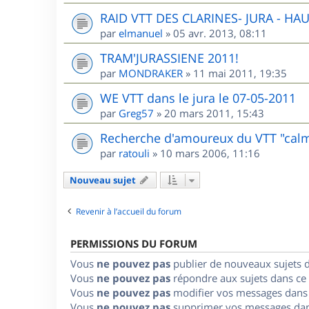
RAID VTT DES CLARINES- JURA - HA
par
elmanuel
»
05 avr. 2013, 08:11
TRAM'JURASSIENE 2011!
par
MONDRAKER
»
11 mai 2011, 19:35
WE VTT dans le jura le 07-05-2011
par
Greg57
»
20 mars 2011, 15:43
Recherche d'amoureux du VTT "cal
par
ratouli
»
10 mars 2006, 11:16
Nouveau sujet
Revenir à l’accueil du forum
PERMISSIONS DU FORUM
Vous
ne pouvez pas
publier de nouveaux sujets 
Vous
ne pouvez pas
répondre aux sujets dans ce
Vous
ne pouvez pas
modifier vos messages dans
Vous
ne pouvez pas
supprimer vos messages dan