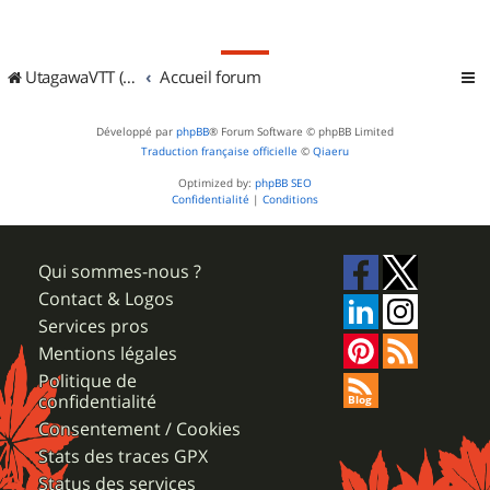
UtagawaVTT (Randos VTT et VTTAE avec traces GPS)
Accueil forum
Développé par
phpBB
® Forum Software © phpBB Limited
Traduction française officielle
©
Qiaeru
Optimized by:
phpBB SEO
Confidentialité
|
Conditions
Qui sommes-nous ?
Contact & Logos
Services pros
Mentions légales
Politique de
confidentialité
Consentement / Cookies
Stats des traces GPX
Status des services