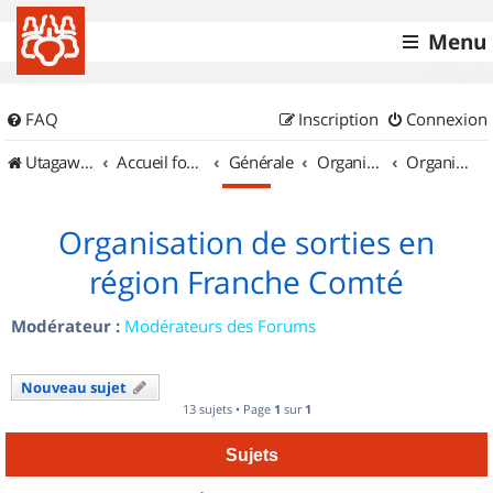
Menu
FAQ
Inscription
Connexion
UtagawaVTT (Randos VTT et VTTAE avec traces GPS)
Accueil forum
Générale
Organisation de sorties & Recherche de partenaires
Organisation de sorties en région Franche Comté
Organisation de sorties en
région Franche Comté
Modérateur :
Modérateurs des Forums
Nouveau sujet
13 sujets • Page
1
sur
1
Sujets