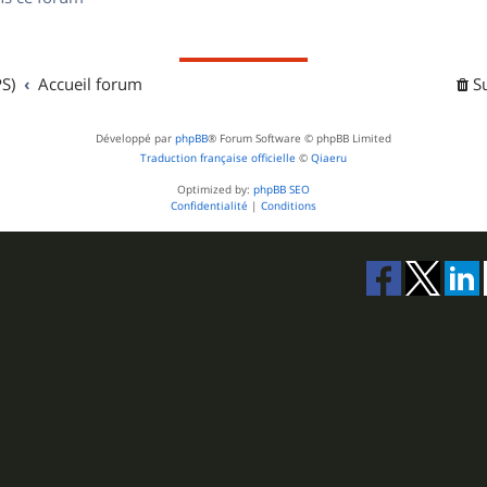
s
S)
Accueil forum
S
Développé par
phpBB
® Forum Software © phpBB Limited
Traduction française officielle
©
Qiaeru
Optimized by:
phpBB SEO
Confidentialité
|
Conditions