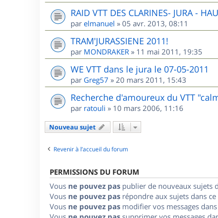
RAID VTT DES CLARINES- JURA - HA
par
elmanuel
»
05 avr. 2013, 08:11
TRAM'JURASSIENE 2011!
par
MONDRAKER
»
11 mai 2011, 19:35
WE VTT dans le jura le 07-05-2011
par
Greg57
»
20 mars 2011, 15:43
Recherche d'amoureux du VTT "cal
par
ratouli
»
10 mars 2006, 11:16
Nouveau sujet
Revenir à l’accueil du forum
PERMISSIONS DU FORUM
Vous
ne pouvez pas
publier de nouveaux sujets 
Vous
ne pouvez pas
répondre aux sujets dans ce
Vous
ne pouvez pas
modifier vos messages dans
Vous
ne pouvez pas
supprimer vos messages dan