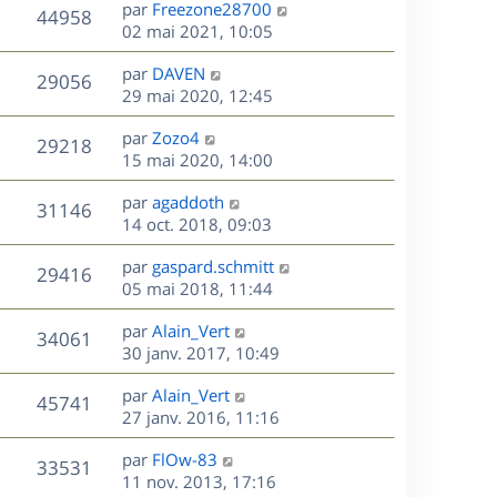
D
par
Freezone28700
n
V
44958
e
e
02 mai 2021, 10:05
i
r
u
e
s
D
par
DAVEN
n
r
V
29056
e
e
29 mai 2020, 12:45
i
m
r
u
e
e
s
D
par
Zozo4
n
r
V
s
29218
e
e
15 mai 2020, 14:00
i
m
s
r
u
e
e
a
s
D
par
agaddoth
n
r
V
s
31146
g
e
e
14 oct. 2018, 09:03
i
m
s
e
r
u
e
e
a
s
D
par
gaspard.schmitt
n
r
V
s
29416
g
e
e
05 mai 2018, 11:44
i
m
s
e
r
u
e
e
a
s
D
par
Alain_Vert
n
r
V
s
34061
g
e
e
30 janv. 2017, 10:49
i
m
s
e
r
u
e
e
a
s
D
par
Alain_Vert
n
r
V
s
45741
g
e
e
27 janv. 2016, 11:16
i
m
s
e
r
u
e
e
a
s
D
par
FlOw-83
n
r
V
s
33531
g
e
e
11 nov. 2013, 17:16
i
m
s
e