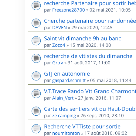
recherche Partenaire pour sortir he
par
Freezone28700
»
02 mai 2021, 10:05
Cherche partenaire pour randonnées
par
DAVEN
»
29 mai 2020, 12:45
Saint vit dimanche 9h au banc
par
Zozo4
»
15 mai 2020, 14:00
recherche de vttistes du dimanche
par
Grtrv
»
31 août 2017, 11:00
GTJ en autonomie
par
gaspard.schmitt
»
05 mai 2018, 11:44
V.T.Trace Rando Vtt Grand Charmont
par
Alain_Vert
»
27 janv. 2016, 11:07
Carte des sentiers vtt du Haut-Doub
par
ze camping
»
26 sept. 2010, 23:10
Recherche VTTiste pour sortie
par
noumitonton
»
17 août 2010, 09:02