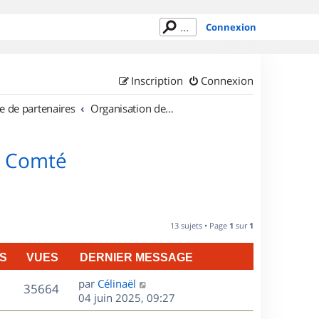
Connexion
Inscription
Connexion
e de partenaires
Organisation de sorties en région Franche Comté
e Comté
13 sujets • Page
1
sur
1
S
VUES
DERNIER MESSAGE
D
par
Célinaël
V
35664
e
04 juin 2025, 09:27
r
u