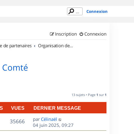
Connexion
Inscription
Connexion
e de partenaires
Organisation de sorties en région Franche Comté
e Comté
13 sujets • Page
1
sur
1
S
VUES
DERNIER MESSAGE
D
par
Célinaël
V
35666
e
04 juin 2025, 09:27
r
u