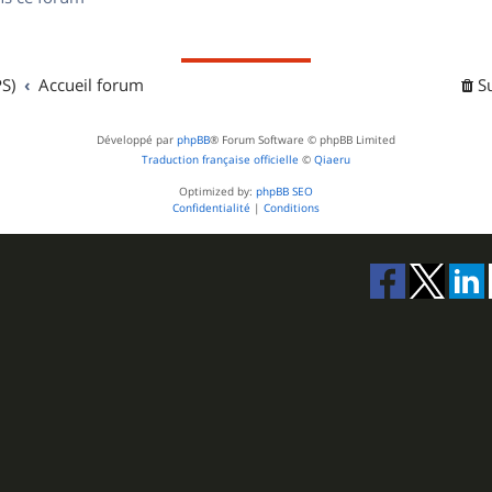
s
S)
Accueil forum
S
Développé par
phpBB
® Forum Software © phpBB Limited
Traduction française officielle
©
Qiaeru
Optimized by:
phpBB SEO
Confidentialité
|
Conditions