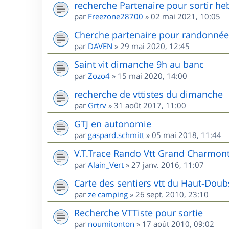
recherche Partenaire pour sortir he
par
Freezone28700
»
02 mai 2021, 10:05
Cherche partenaire pour randonnées
par
DAVEN
»
29 mai 2020, 12:45
Saint vit dimanche 9h au banc
par
Zozo4
»
15 mai 2020, 14:00
recherche de vttistes du dimanche
par
Grtrv
»
31 août 2017, 11:00
GTJ en autonomie
par
gaspard.schmitt
»
05 mai 2018, 11:44
V.T.Trace Rando Vtt Grand Charmont
par
Alain_Vert
»
27 janv. 2016, 11:07
Carte des sentiers vtt du Haut-Doub
par
ze camping
»
26 sept. 2010, 23:10
Recherche VTTiste pour sortie
par
noumitonton
»
17 août 2010, 09:02