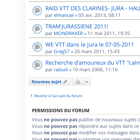
RAID VTT DES CLARINES- JURA - HA
par
elmanuel
»
05 avr. 2013, 08:11
TRAM'JURASSIENE 2011!
par
MONDRAKER
»
11 mai 2011, 19:35
WE VTT dans le jura le 07-05-2011
par
Greg57
»
20 mars 2011, 15:43
Recherche d'amoureux du VTT "cal
par
ratouli
»
10 mars 2006, 11:16
Nouveau sujet
Revenir à l’accueil du forum
PERMISSIONS DU FORUM
Vous
ne pouvez pas
publier de nouveaux sujets 
Vous
ne pouvez pas
répondre aux sujets dans ce
Vous
ne pouvez pas
modifier vos messages dans
Vous
ne pouvez pas
supprimer vos messages dan