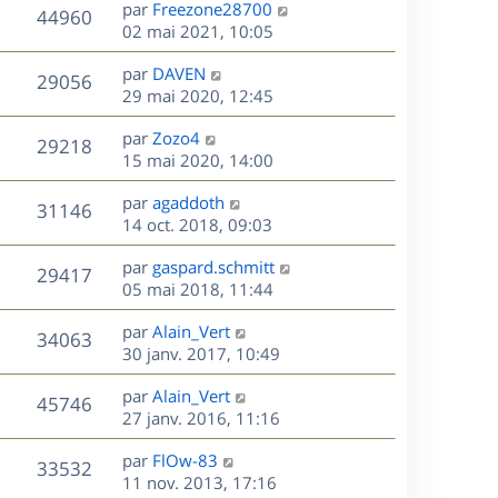
D
par
Freezone28700
n
V
44960
e
e
02 mai 2021, 10:05
i
r
u
e
s
D
par
DAVEN
n
r
V
29056
e
e
29 mai 2020, 12:45
i
m
r
u
e
e
s
D
par
Zozo4
n
r
V
s
29218
e
e
15 mai 2020, 14:00
i
m
s
r
u
e
e
a
s
D
par
agaddoth
n
r
V
s
31146
g
e
e
14 oct. 2018, 09:03
i
m
s
e
r
u
e
e
a
s
D
par
gaspard.schmitt
n
r
V
s
29417
g
e
e
05 mai 2018, 11:44
i
m
s
e
r
u
e
e
a
s
D
par
Alain_Vert
n
r
V
s
34063
g
e
e
30 janv. 2017, 10:49
i
m
s
e
r
u
e
e
a
s
D
par
Alain_Vert
n
r
V
s
45746
g
e
e
27 janv. 2016, 11:16
i
m
s
e
r
u
e
e
a
s
D
par
FlOw-83
n
r
V
s
33532
g
e
e
11 nov. 2013, 17:16
i
m
s
e