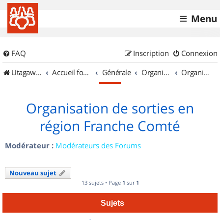
Menu
FAQ
Inscription
Connexion
UtagawaVTT (Randos VTT et VTTAE avec traces GPS)
Accueil forum
Générale
Organisation de sorties & Recherche de partenaires
Organisation de sorties en région Franche Comté
Organisation de sorties en
région Franche Comté
Modérateur :
Modérateurs des Forums
Nouveau sujet
13 sujets • Page
1
sur
1
Sujets