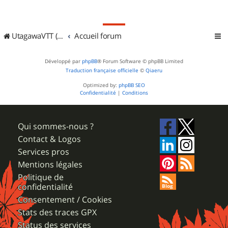
UtagawaVTT (Randos VTT et VTTAE avec traces GPS)
Accueil forum
Développé par
phpBB
® Forum Software © phpBB Limited
Traduction française officielle
©
Qiaeru
Optimized by:
phpBB SEO
Confidentialité
|
Conditions
Qui sommes-nous ?
Contact & Logos
Services pros
Mentions légales
Politique de
confidentialité
Consentement / Cookies
Stats des traces GPX
Status des services