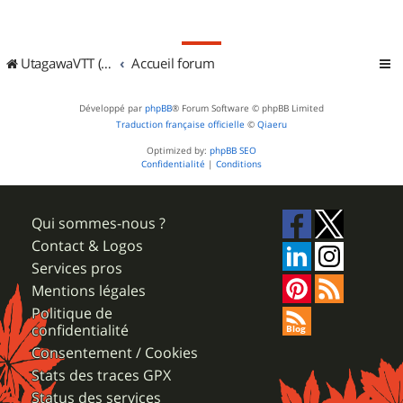
UtagawaVTT (Randos VTT et VTTAE avec traces GPS)
Accueil forum
Développé par
phpBB
® Forum Software © phpBB Limited
Traduction française officielle
©
Qiaeru
Optimized by:
phpBB SEO
Confidentialité
|
Conditions
Qui sommes-nous ?
Contact & Logos
Services pros
Mentions légales
Politique de
confidentialité
Consentement / Cookies
Stats des traces GPX
Status des services