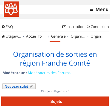
Menu
FAQ
Inscription
Connexion
UtagawaVTT (Randos VTT et VTTAE avec traces GPS)
Accueil forum
Générale
Organisation de sorties & Recherche de partenaires
Organisation de sorties en région Franche Comté
Organisation de sorties en
région Franche Comté
Modérateur :
Modérateurs des Forums
Nouveau sujet
13 sujets • Page
1
sur
1
Sujets