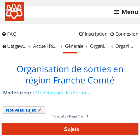
Menu
FAQ
Inscription
Connexion
UtagawaVTT (Randos VTT et VTTAE avec traces GPS)
Accueil forum
Générale
Organisation de sorties & Recherche de partenaires
Organisation de sorties en région Franche Comté
Organisation de sorties en
région Franche Comté
Modérateur :
Modérateurs des Forums
Nouveau sujet
13 sujets • Page
1
sur
1
Sujets