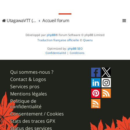
UtagawaVTT (Randos VTT et VTTAE avec traces GPS)
Accueil forum
Développé par
phpBB
® Forum Software © phpBB Limited
Traduction française officielle
©
Qiaeru
Optimized by:
phpBB SEO
Confidentialité
|
Conditions
Qui sommes-nous ?
Contact & Logos
Services pros
Mentions légales
Politique de
confidentialité
Consentement / Cookies
Stats des traces GPX
Status des services