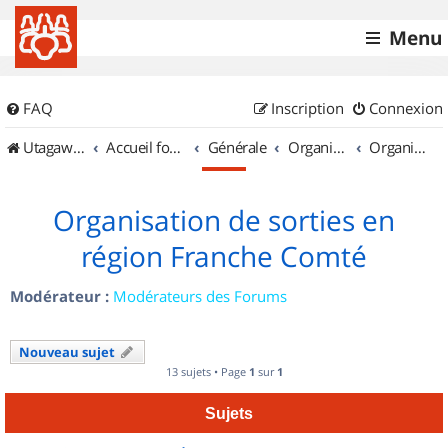
Menu
FAQ
Inscription
Connexion
UtagawaVTT (Randos VTT et VTTAE avec traces GPS)
Accueil forum
Générale
Organisation de sorties & Recherche de partenaires
Organisation de sorties en région Franche Comté
Organisation de sorties en
région Franche Comté
Modérateur :
Modérateurs des Forums
Nouveau sujet
13 sujets • Page
1
sur
1
Sujets