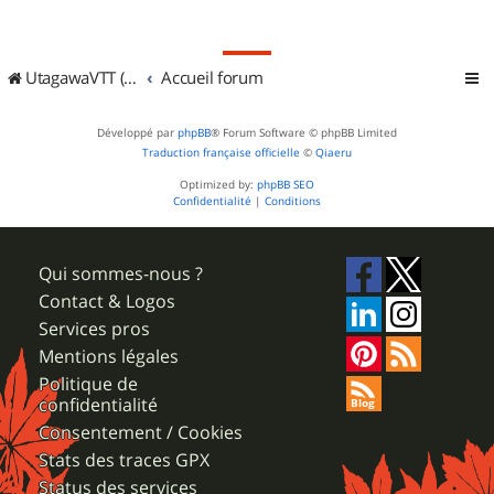
UtagawaVTT (Randos VTT et VTTAE avec traces GPS)
Accueil forum
Développé par
phpBB
® Forum Software © phpBB Limited
Traduction française officielle
©
Qiaeru
Optimized by:
phpBB SEO
Confidentialité
|
Conditions
Qui sommes-nous ?
Contact & Logos
Services pros
Mentions légales
Politique de
confidentialité
Consentement / Cookies
Stats des traces GPX
Status des services