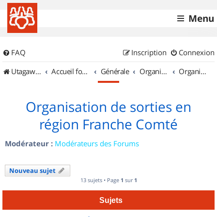
Menu
FAQ
Inscription
Connexion
UtagawaVTT (Randos VTT et VTTAE avec traces GPS)
Accueil forum
Générale
Organisation de sorties & Recherche de partenaires
Organisation de sorties en région Franche Comté
Organisation de sorties en
région Franche Comté
Modérateur :
Modérateurs des Forums
Nouveau sujet
13 sujets • Page
1
sur
1
Sujets