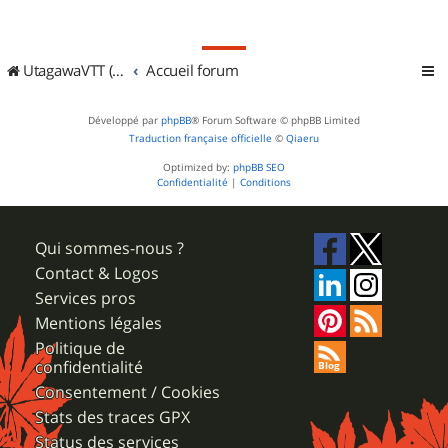
UtagawaVTT (Randos VTT et VTTAE avec traces GPS)
Accueil forum
Développé par
phpBB
® Forum Software © phpBB Limited
Traduction française officielle
©
Qiaeru
Optimized by:
phpBB SEO
Confidentialité
|
Conditions
Qui sommes-nous ?
Contact & Logos
Services pros
Mentions légales
Politique de
confidentialité
Consentement / Cookies
Stats des traces GPX
Status des services