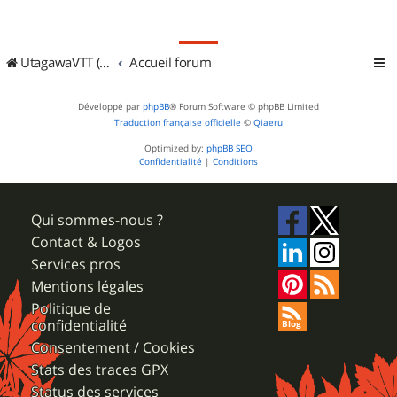
UtagawaVTT (Randos VTT et VTTAE avec traces GPS)
Accueil forum
Développé par
phpBB
® Forum Software © phpBB Limited
Traduction française officielle
©
Qiaeru
Optimized by:
phpBB SEO
Confidentialité
|
Conditions
Qui sommes-nous ?
Contact & Logos
Services pros
Mentions légales
Politique de
confidentialité
Consentement / Cookies
Stats des traces GPX
Status des services