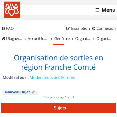
Menu
FAQ
Inscription
Connexion
UtagawaVTT (Randos VTT et VTTAE avec traces GPS)
Accueil forum
Générale
Organisation de sorties & Recherche de partenaires
Organisation de sorties en région Franche Comté
Organisation de sorties en
région Franche Comté
Modérateur :
Modérateurs des Forums
Nouveau sujet
13 sujets • Page
1
sur
1
Sujets