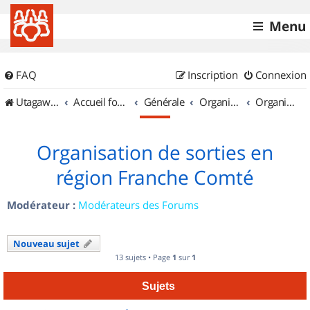
Menu
FAQ
Inscription
Connexion
UtagawaVTT (Randos VTT et VTTAE avec traces GPS)
Accueil forum
Générale
Organisation de sorties & Recherche de partenaires
Organisation de sorties en région Franche Comté
Organisation de sorties en
région Franche Comté
Modérateur :
Modérateurs des Forums
Nouveau sujet
13 sujets • Page
1
sur
1
Sujets