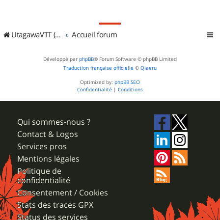
UtagawaVTT (Randos VTT et VTTAE avec traces GPS)
Accueil forum
Développé par
phpBB
® Forum Software © phpBB Limited
Traduction française officielle
©
Qiaeru
Optimized by:
phpBB SEO
Confidentialité
|
Conditions
Qui sommes-nous ?
Contact & Logos
Services pros
Mentions légales
Politique de
confidentialité
Consentement / Cookies
Stats des traces GPX
Status des services