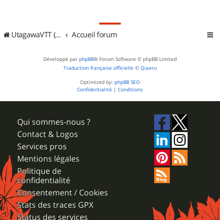
UtagawaVTT (Randos VTT et VTTAE avec traces GPS)
Accueil forum
Développé par
phpBB
® Forum Software © phpBB Limited
Traduction française officielle
©
Qiaeru
Optimized by:
phpBB SEO
Confidentialité
|
Conditions
Qui sommes-nous ?
Contact & Logos
Services pros
Mentions légales
Politique de
confidentialité
Consentement / Cookies
Stats des traces GPX
Status des services