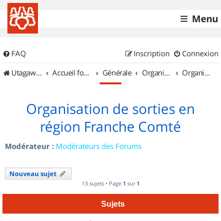
Menu
FAQ
Inscription
Connexion
UtagawaVTT (Randos VTT et VTTAE avec traces GPS)
Accueil forum
Générale
Organisation de sorties & Recherche de partenaires
Organisation de sorties en région Franche Comté
Organisation de sorties en
région Franche Comté
Modérateur :
Modérateurs des Forums
Nouveau sujet
13 sujets • Page
1
sur
1
Sujets