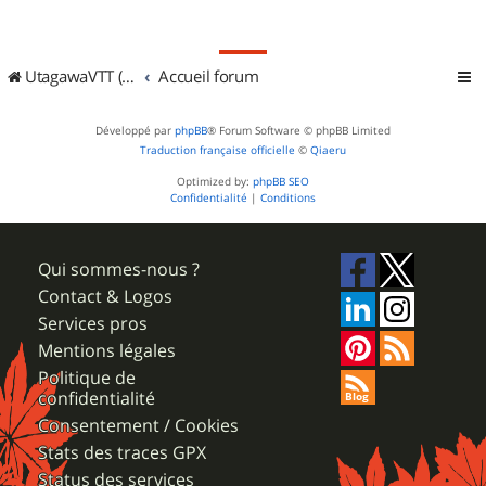
UtagawaVTT (Randos VTT et VTTAE avec traces GPS)
Accueil forum
Développé par
phpBB
® Forum Software © phpBB Limited
Traduction française officielle
©
Qiaeru
Optimized by:
phpBB SEO
Confidentialité
|
Conditions
Qui sommes-nous ?
Contact & Logos
Services pros
Mentions légales
Politique de
confidentialité
Consentement / Cookies
Stats des traces GPX
Status des services