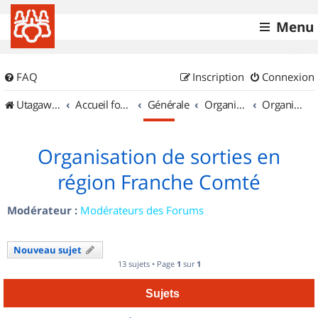
Menu
FAQ
Inscription
Connexion
UtagawaVTT (Randos VTT et VTTAE avec traces GPS)
Accueil forum
Générale
Organisation de sorties & Recherche de partenaires
Organisation de sorties en région Franche Comté
Organisation de sorties en
région Franche Comté
Modérateur :
Modérateurs des Forums
Nouveau sujet
13 sujets • Page
1
sur
1
Sujets