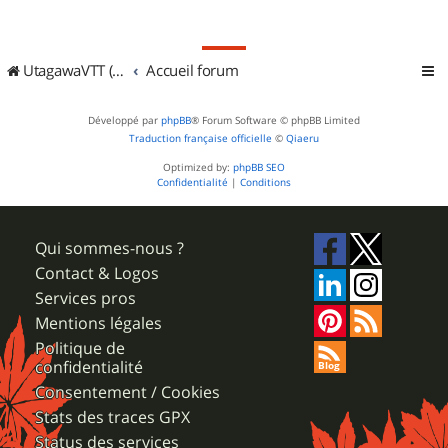
UtagawaVTT (Randos VTT et VTTAE avec traces GPS)
Accueil forum
Développé par
phpBB
® Forum Software © phpBB Limited
Traduction française officielle
©
Qiaeru
Optimized by:
phpBB SEO
Confidentialité
|
Conditions
Qui sommes-nous ?
Contact & Logos
Services pros
Mentions légales
Politique de
confidentialité
Consentement / Cookies
Stats des traces GPX
Status des services