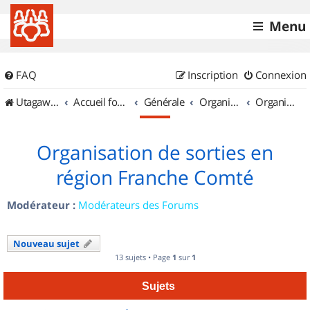
Menu
FAQ
Inscription
Connexion
UtagawaVTT (Randos VTT et VTTAE avec traces GPS)
Accueil forum
Générale
Organisation de sorties & Recherche de partenaires
Organisation de sorties en région Franche Comté
Organisation de sorties en
région Franche Comté
Modérateur :
Modérateurs des Forums
Nouveau sujet
13 sujets • Page
1
sur
1
Sujets