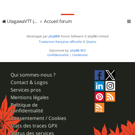
UtagawaVTT (Randos VTT et VTTAE avec traces GPS)
Accueil forum
Développé par
phpBB
® Forum Software © phpBB Limited
Traduction française officielle
©
Qiaeru
Optimized by:
phpBB SEO
Confidentialité
|
Conditions
Qui sommes-nous ?
Contact & Logos
Services pros
Mentions légales
Politique de
confidentialité
Consentement / Cookies
Stats des traces GPX
Status des services