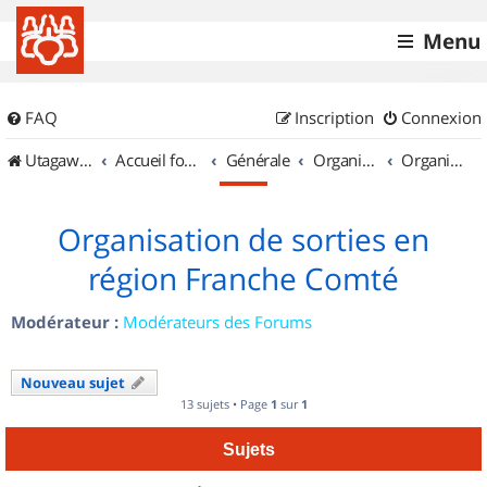
Menu
FAQ
Inscription
Connexion
UtagawaVTT (Randos VTT et VTTAE avec traces GPS)
Accueil forum
Générale
Organisation de sorties & Recherche de partenaires
Organisation de sorties en région Franche Comté
Organisation de sorties en
région Franche Comté
Modérateur :
Modérateurs des Forums
Nouveau sujet
13 sujets • Page
1
sur
1
Sujets