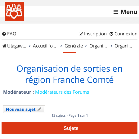
Menu
FAQ
Inscription
Connexion
UtagawaVTT (Randos VTT et VTTAE avec traces GPS)
Accueil forum
Générale
Organisation de sorties & Recherche de partenaires
Organisation de sorties en région Franche Comté
Organisation de sorties en
région Franche Comté
Modérateur :
Modérateurs des Forums
Nouveau sujet
13 sujets • Page
1
sur
1
Sujets