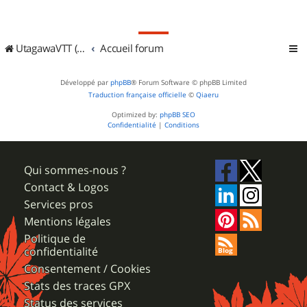
UtagawaVTT (Randos VTT et VTTAE avec traces GPS)
Accueil forum
Développé par
phpBB
® Forum Software © phpBB Limited
Traduction française officielle
©
Qiaeru
Optimized by:
phpBB SEO
Confidentialité
|
Conditions
Qui sommes-nous ?
Contact & Logos
Services pros
Mentions légales
Politique de
confidentialité
Consentement / Cookies
Stats des traces GPX
Status des services