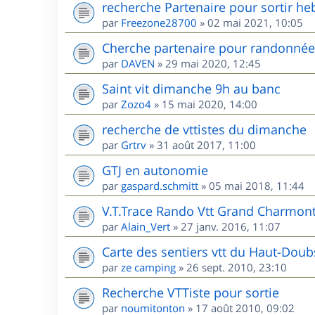
recherche Partenaire pour sortir he
par
Freezone28700
»
02 mai 2021, 10:05
Cherche partenaire pour randonnées
par
DAVEN
»
29 mai 2020, 12:45
Saint vit dimanche 9h au banc
par
Zozo4
»
15 mai 2020, 14:00
recherche de vttistes du dimanche
par
Grtrv
»
31 août 2017, 11:00
GTJ en autonomie
par
gaspard.schmitt
»
05 mai 2018, 11:44
V.T.Trace Rando Vtt Grand Charmont
par
Alain_Vert
»
27 janv. 2016, 11:07
Carte des sentiers vtt du Haut-Doub
par
ze camping
»
26 sept. 2010, 23:10
Recherche VTTiste pour sortie
par
noumitonton
»
17 août 2010, 09:02