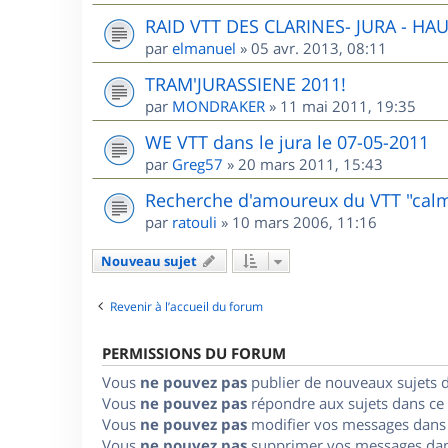
RAID VTT DES CLARINES- JURA - HA
par
elmanuel
»
05 avr. 2013, 08:11
TRAM'JURASSIENE 2011!
par
MONDRAKER
»
11 mai 2011, 19:35
WE VTT dans le jura le 07-05-2011
par
Greg57
»
20 mars 2011, 15:43
Recherche d'amoureux du VTT "cal
par
ratouli
»
10 mars 2006, 11:16
Nouveau sujet
Revenir à l’accueil du forum
PERMISSIONS DU FORUM
Vous
ne pouvez pas
publier de nouveaux sujets 
Vous
ne pouvez pas
répondre aux sujets dans ce
Vous
ne pouvez pas
modifier vos messages dans
Vous
ne pouvez pas
supprimer vos messages dan