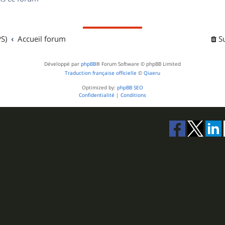
s
S)
Accueil forum
S
Développé par
phpBB
® Forum Software © phpBB Limited
Traduction française officielle
©
Qiaeru
Optimized by:
phpBB SEO
Confidentialité
|
Conditions