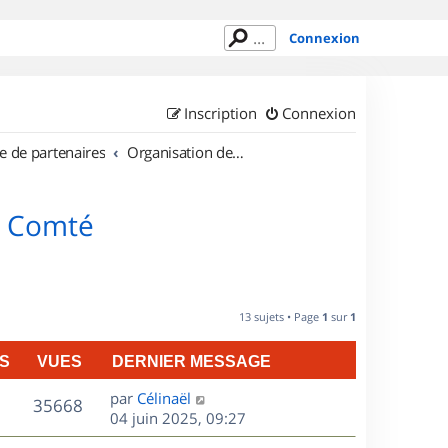
Connexion
Inscription
Connexion
e de partenaires
Organisation de sorties en région Franche Comté
e Comté
13 sujets • Page
1
sur
1
S
VUES
DERNIER MESSAGE
D
par
Célinaël
V
35668
e
04 juin 2025, 09:27
r
u