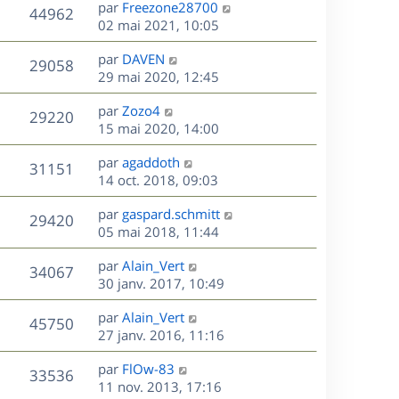
D
par
Freezone28700
n
V
44962
e
e
02 mai 2021, 10:05
i
r
u
e
s
D
par
DAVEN
n
r
V
29058
e
e
29 mai 2020, 12:45
i
m
r
u
e
e
s
D
par
Zozo4
n
r
V
s
29220
e
e
15 mai 2020, 14:00
i
m
s
r
u
e
e
a
s
D
par
agaddoth
n
r
V
s
31151
g
e
e
14 oct. 2018, 09:03
i
m
s
e
r
u
e
e
a
s
D
par
gaspard.schmitt
n
r
V
s
29420
g
e
e
05 mai 2018, 11:44
i
m
s
e
r
u
e
e
a
s
D
par
Alain_Vert
n
r
V
s
34067
g
e
e
30 janv. 2017, 10:49
i
m
s
e
r
u
e
e
a
s
D
par
Alain_Vert
n
r
V
s
45750
g
e
e
27 janv. 2016, 11:16
i
m
s
e
r
u
e
e
a
s
D
par
FlOw-83
n
r
V
s
33536
g
e
e
11 nov. 2013, 17:16
i
m
s
e