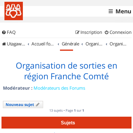
Menu
FAQ
Inscription
Connexion
UtagawaVTT (Randos VTT et VTTAE avec traces GPS)
Accueil forum
Générale
Organisation de sorties & Recherche de partenaires
Organisation de sorties en région Franche Comté
Organisation de sorties en
région Franche Comté
Modérateur :
Modérateurs des Forums
Nouveau sujet
13 sujets • Page
1
sur
1
Sujets