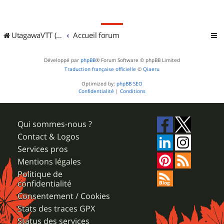
UtagawaVTT (Randos VTT et VTTAE avec traces GPS)
Accueil forum
Développé par
phpBB
® Forum Software © phpBB Limited
Traduction française officielle
©
Qiaeru
Optimized by:
phpBB SEO
Confidentialité
|
Conditions
Qui sommes-nous ?
Contact & Logos
Services pros
Mentions légales
Politique de
confidentialité
Consentement / Cookies
Stats des traces GPX
Status des services