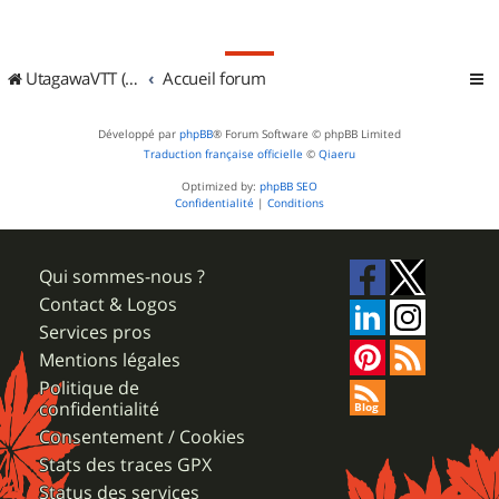
UtagawaVTT (Randos VTT et VTTAE avec traces GPS)
Accueil forum
Développé par
phpBB
® Forum Software © phpBB Limited
Traduction française officielle
©
Qiaeru
Optimized by:
phpBB SEO
Confidentialité
|
Conditions
Qui sommes-nous ?
Contact & Logos
Services pros
Mentions légales
Politique de
confidentialité
Consentement / Cookies
Stats des traces GPX
Status des services