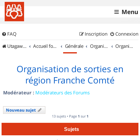
Menu
FAQ
Inscription
Connexion
UtagawaVTT (Randos VTT et VTTAE avec traces GPS)
Accueil forum
Générale
Organisation de sorties & Recherche de partenaires
Organisation de sorties en région Franche Comté
Organisation de sorties en
région Franche Comté
Modérateur :
Modérateurs des Forums
Nouveau sujet
13 sujets • Page
1
sur
1
Sujets