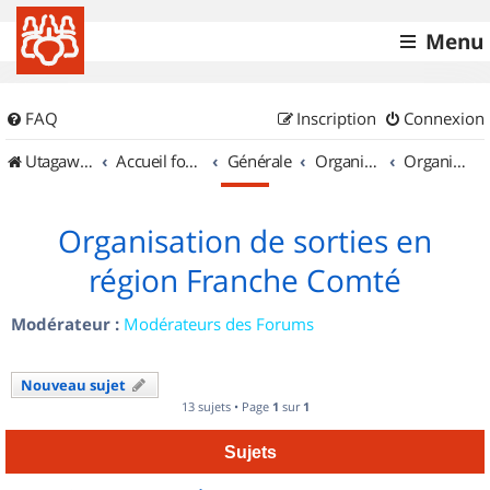
Menu
FAQ
Inscription
Connexion
UtagawaVTT (Randos VTT et VTTAE avec traces GPS)
Accueil forum
Générale
Organisation de sorties & Recherche de partenaires
Organisation de sorties en région Franche Comté
Organisation de sorties en
région Franche Comté
Modérateur :
Modérateurs des Forums
Nouveau sujet
13 sujets • Page
1
sur
1
Sujets