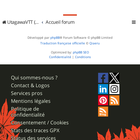
UtagawaVTT (Randos VTT et VTTAE avec traces GPS)
Accueil forum
Développé par
phpBB
® Forum Software © phpBB Limited
Traduction française officielle
©
Qiaeru
Optimized by:
phpBB SEO
Confidentialité
|
Conditions
Qui sommes-nous ?
Contact & Logos
Services pros
Mentions légales
Politique de
confidentialité
Consentement / Cookies
Stats des traces GPX
Status des services