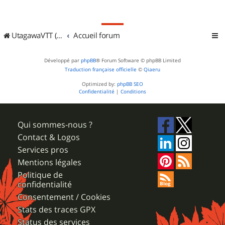
UtagawaVTT (Randos VTT et VTTAE avec traces GPS)
Accueil forum
Développé par
phpBB
® Forum Software © phpBB Limited
Traduction française officielle
©
Qiaeru
Optimized by:
phpBB SEO
Confidentialité
|
Conditions
Qui sommes-nous ?
Contact & Logos
Services pros
Mentions légales
Politique de
confidentialité
Consentement / Cookies
Stats des traces GPX
Status des services