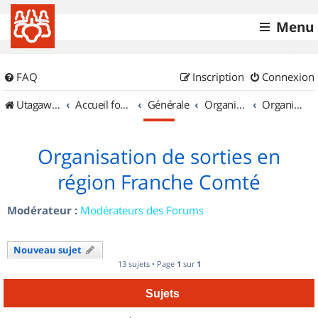
Menu
FAQ
Inscription
Connexion
UtagawaVTT (Randos VTT et VTTAE avec traces GPS)
Accueil forum
Générale
Organisation de sorties & Recherche de partenaires
Organisation de sorties en région Franche Comté
Organisation de sorties en
région Franche Comté
Modérateur :
Modérateurs des Forums
Nouveau sujet
13 sujets • Page
1
sur
1
Sujets