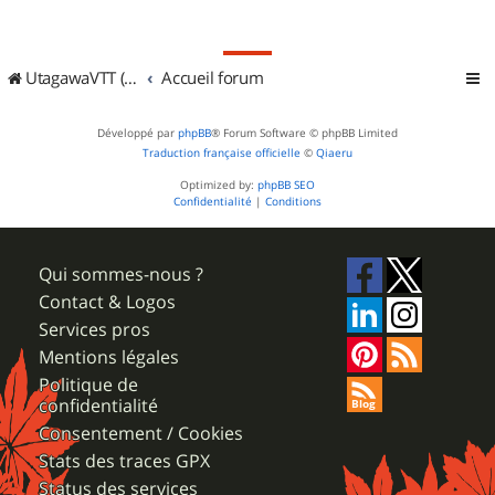
UtagawaVTT (Randos VTT et VTTAE avec traces GPS)
Accueil forum
Développé par
phpBB
® Forum Software © phpBB Limited
Traduction française officielle
©
Qiaeru
Optimized by:
phpBB SEO
Confidentialité
|
Conditions
Qui sommes-nous ?
Contact & Logos
Services pros
Mentions légales
Politique de
confidentialité
Consentement / Cookies
Stats des traces GPX
Status des services