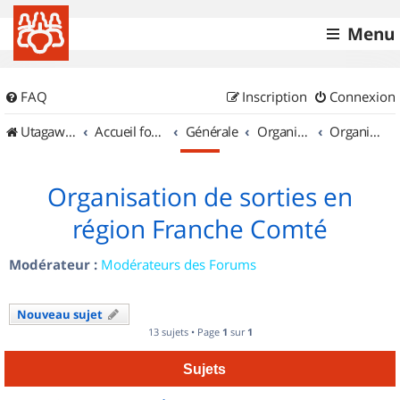
Menu
FAQ
Inscription
Connexion
UtagawaVTT (Randos VTT et VTTAE avec traces GPS)
Accueil forum
Générale
Organisation de sorties & Recherche de partenaires
Organisation de sorties en région Franche Comté
Organisation de sorties en
région Franche Comté
Modérateur :
Modérateurs des Forums
Nouveau sujet
13 sujets • Page
1
sur
1
Sujets