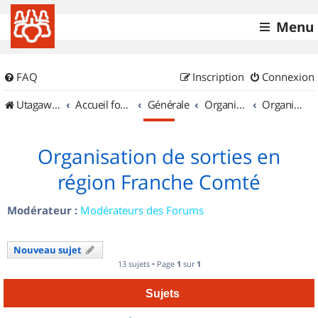
Menu
FAQ
Inscription
Connexion
UtagawaVTT (Randos VTT et VTTAE avec traces GPS)
Accueil forum
Générale
Organisation de sorties & Recherche de partenaires
Organisation de sorties en région Franche Comté
Organisation de sorties en
région Franche Comté
Modérateur :
Modérateurs des Forums
Nouveau sujet
13 sujets • Page
1
sur
1
Sujets