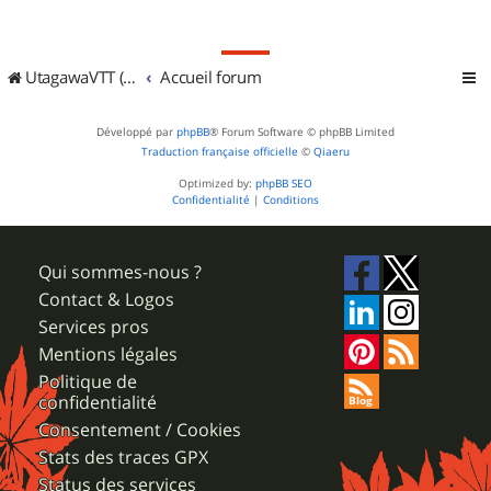
UtagawaVTT (Randos VTT et VTTAE avec traces GPS)
Accueil forum
Développé par
phpBB
® Forum Software © phpBB Limited
Traduction française officielle
©
Qiaeru
Optimized by:
phpBB SEO
Confidentialité
|
Conditions
Qui sommes-nous ?
Contact & Logos
Services pros
Mentions légales
Politique de
confidentialité
Consentement / Cookies
Stats des traces GPX
Status des services