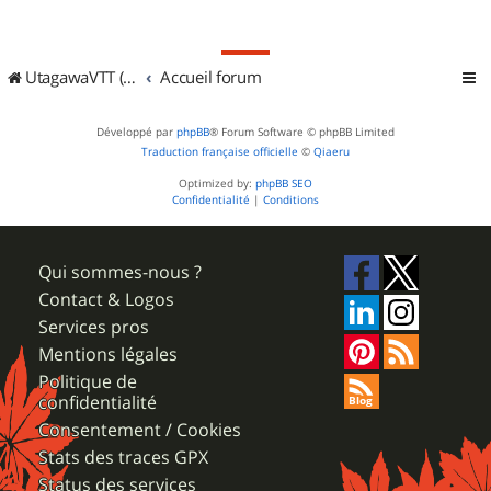
UtagawaVTT (Randos VTT et VTTAE avec traces GPS)
Accueil forum
Développé par
phpBB
® Forum Software © phpBB Limited
Traduction française officielle
©
Qiaeru
Optimized by:
phpBB SEO
Confidentialité
|
Conditions
Qui sommes-nous ?
Contact & Logos
Services pros
Mentions légales
Politique de
confidentialité
Consentement / Cookies
Stats des traces GPX
Status des services