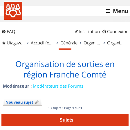
Menu
FAQ
Inscription
Connexion
UtagawaVTT (Randos VTT et VTTAE avec traces GPS)
Accueil forum
Générale
Organisation de sorties & Recherche de partenaires
Organisation de sorties en région Franche Comté
Organisation de sorties en
région Franche Comté
Modérateur :
Modérateurs des Forums
Nouveau sujet
13 sujets • Page
1
sur
1
Sujets