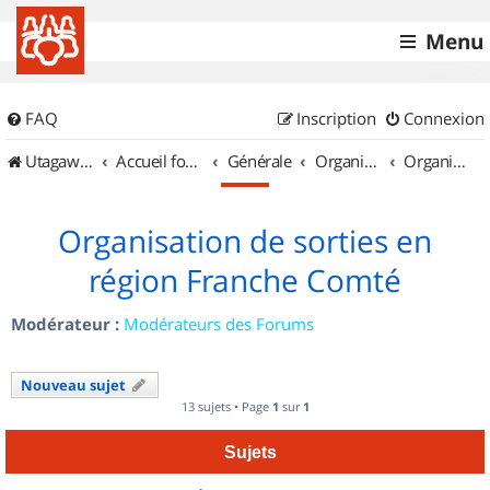
Menu
FAQ
Inscription
Connexion
UtagawaVTT (Randos VTT et VTTAE avec traces GPS)
Accueil forum
Générale
Organisation de sorties & Recherche de partenaires
Organisation de sorties en région Franche Comté
Organisation de sorties en
région Franche Comté
Modérateur :
Modérateurs des Forums
Nouveau sujet
13 sujets • Page
1
sur
1
Sujets