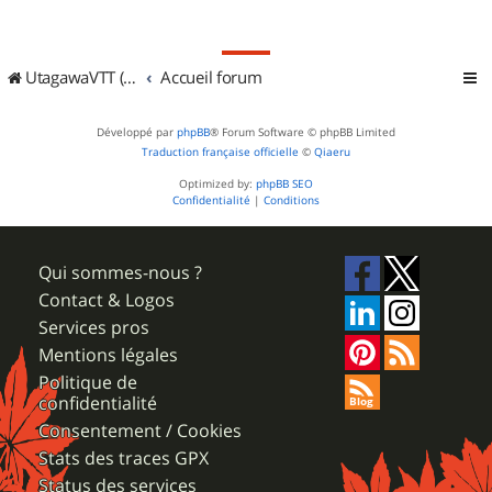
UtagawaVTT (Randos VTT et VTTAE avec traces GPS)
Accueil forum
Développé par
phpBB
® Forum Software © phpBB Limited
Traduction française officielle
©
Qiaeru
Optimized by:
phpBB SEO
Confidentialité
|
Conditions
Qui sommes-nous ?
Contact & Logos
Services pros
Mentions légales
Politique de
confidentialité
Consentement / Cookies
Stats des traces GPX
Status des services