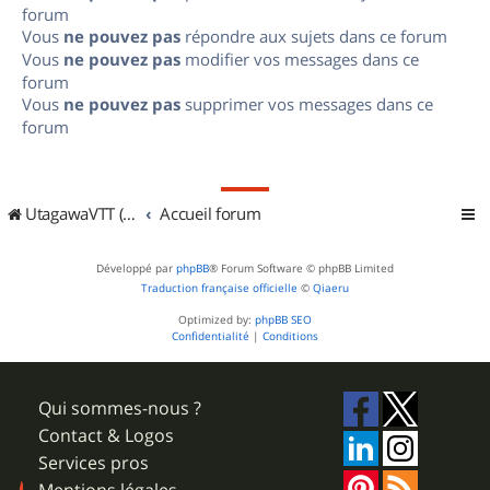
forum
Vous
ne pouvez pas
répondre aux sujets dans ce forum
Vous
ne pouvez pas
modifier vos messages dans ce
forum
Vous
ne pouvez pas
supprimer vos messages dans ce
forum
UtagawaVTT (Randos VTT et VTTAE avec traces GPS)
Accueil forum
Développé par
phpBB
® Forum Software © phpBB Limited
Traduction française officielle
©
Qiaeru
Optimized by:
phpBB SEO
Confidentialité
|
Conditions
Qui sommes-nous ?
Contact & Logos
Services pros