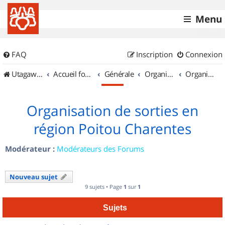
Menu
FAQ
Inscription
Connexion
UtagawaVTT (Randos VTT et VTTAE avec traces GPS)
Accueil forum
Générale
Organisation de sorties & Recherche de partenaires
Organisation de sorties en région Poitou Charentes
Organisation de sorties en
région Poitou Charentes
Modérateur :
Modérateurs des Forums
Nouveau sujet
9 sujets • Page
1
sur
1
Sujets