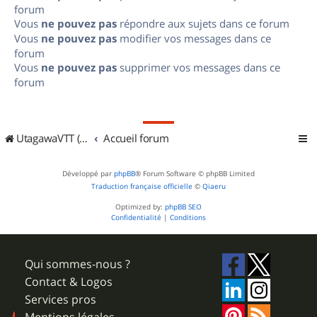
forum
Vous
ne pouvez pas
répondre aux sujets dans ce forum
Vous
ne pouvez pas
modifier vos messages dans ce
forum
Vous
ne pouvez pas
supprimer vos messages dans ce
forum
UtagawaVTT (Randos VTT et VTTAE avec traces GPS)
Accueil forum
Développé par
phpBB
® Forum Software © phpBB Limited
Traduction française officielle
©
Qiaeru
Optimized by:
phpBB SEO
Confidentialité
|
Conditions
Qui sommes-nous ?
Contact & Logos
Services pros