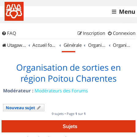
Menu
FAQ
Inscription
Connexion
UtagawaVTT (Randos VTT et VTTAE avec traces GPS)
Accueil forum
Générale
Organisation de sorties & Recherche de partenaires
Organisation de sorties en région Poitou Charentes
Organisation de sorties en
région Poitou Charentes
Modérateur :
Modérateurs des Forums
Nouveau sujet
9 sujets • Page
1
sur
1
Sujets