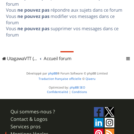
forum
Vous
ne pouvez pas
répondre aux sujets dans ce forum
Vous
ne pouvez pas
modifier vos messages dans ce
forum
Vous
ne pouvez pas
supprimer vos messages dans ce
forum
UtagawaVTT (Randos VTT et VTTAE avec traces GPS)
Accueil forum
Développé par
phpBB
® Forum Software © phpBB Limited
Traduction française officielle
©
Qiaeru
Optimized by:
phpBB SEO
Confidentialité
|
Conditions
Qui sommes-nous ?
Contact & Logos
Services pros