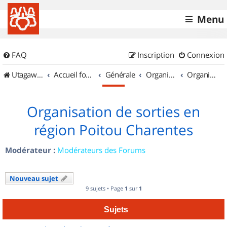
Menu
FAQ
Inscription
Connexion
UtagawaVTT (Randos VTT et VTTAE avec traces GPS)
Accueil forum
Générale
Organisation de sorties & Recherche de partenaires
Organisation de sorties en région Poitou Charentes
Organisation de sorties en
région Poitou Charentes
Modérateur :
Modérateurs des Forums
Nouveau sujet
9 sujets • Page
1
sur
1
Sujets