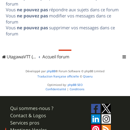
forum
Vous
ne pouvez pas
répondre aux sujets dans ce forum
Vous
ne pouvez pas
modifier vos messages dans ce
forum
Vous
ne pouvez pas
supprimer vos messages dans ce
forum
UtagawaVTT (Randos VTT et VTTAE avec traces GPS)
Accueil forum
Développé par
phpBB
® Forum Software © phpBB Limited
Traduction française officielle
©
Qiaeru
Optimized by:
phpBB SEO
Confidentialité
|
Conditions
Qui sommes-nous ?
Contact & Logos
Services pros