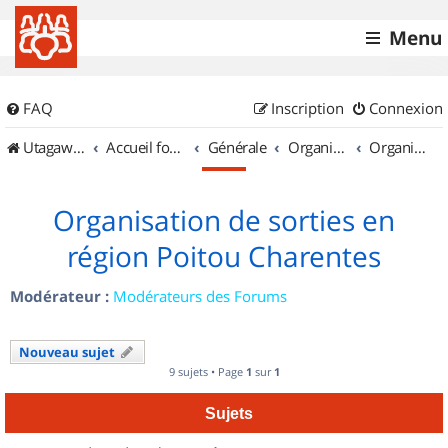
Menu
FAQ
Inscription
Connexion
UtagawaVTT (Randos VTT et VTTAE avec traces GPS)
Accueil forum
Générale
Organisation de sorties & Recherche de partenaires
Organisation de sorties en région Poitou Charentes
Organisation de sorties en
région Poitou Charentes
Modérateur :
Modérateurs des Forums
Nouveau sujet
9 sujets • Page
1
sur
1
Sujets