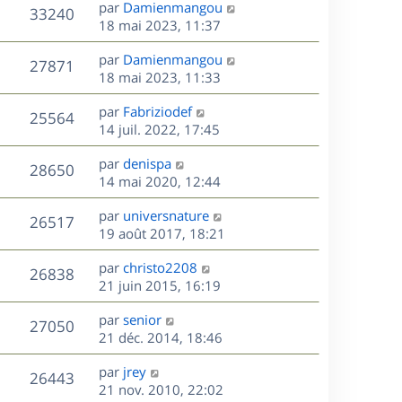
D
par
Damienmangou
n
V
33240
e
e
18 mai 2023, 11:37
i
r
u
e
s
D
par
Damienmangou
n
r
V
27871
e
e
18 mai 2023, 11:33
i
m
r
u
e
e
s
D
par
Fabriziodef
n
r
V
s
25564
e
e
14 juil. 2022, 17:45
i
m
s
r
u
e
e
a
s
D
par
denispa
n
r
V
s
28650
g
e
e
14 mai 2020, 12:44
i
m
s
e
r
u
e
e
a
s
D
par
universnature
n
r
V
s
26517
g
e
e
19 août 2017, 18:21
i
m
s
e
r
u
e
e
a
s
D
par
christo2208
n
r
V
s
26838
g
e
e
21 juin 2015, 16:19
i
m
s
e
r
u
e
e
a
s
D
par
senior
n
r
V
s
27050
g
e
e
21 déc. 2014, 18:46
i
m
s
e
r
u
e
e
a
s
D
par
jrey
n
r
V
s
26443
g
e
e
21 nov. 2010, 22:02
i
m
s
e