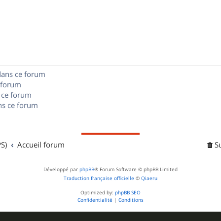
n
é
e
o
s
p
s
n
e
o
s
s
n
e
dans ce forum
s
s
 forum
e
 ce forum
s ce forum
s
S)
Accueil forum
S
Développé par
phpBB
® Forum Software © phpBB Limited
Traduction française officielle
©
Qiaeru
Optimized by:
phpBB SEO
Confidentialité
|
Conditions