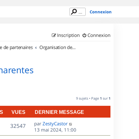
Connexion
Inscription
Connexion
e de partenaires
Organisation de sorties en région Poitou Charentes
Charentes
9 sujets • Page
1
sur
1
S
VUES
DERNIER MESSAGE
D
par
ZestyCastor
V
32547
e
13 mai 2024, 11:00
r
u