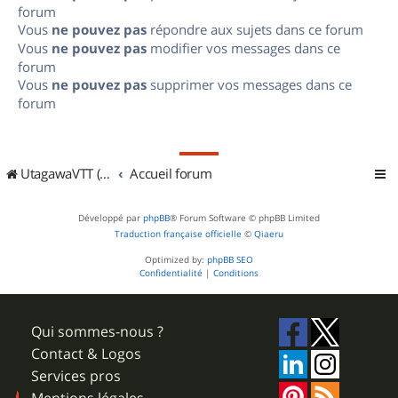
forum
Vous
ne pouvez pas
répondre aux sujets dans ce forum
Vous
ne pouvez pas
modifier vos messages dans ce
forum
Vous
ne pouvez pas
supprimer vos messages dans ce
forum
UtagawaVTT (Randos VTT et VTTAE avec traces GPS)
Accueil forum
Développé par
phpBB
® Forum Software © phpBB Limited
Traduction française officielle
©
Qiaeru
Optimized by:
phpBB SEO
Confidentialité
|
Conditions
Qui sommes-nous ?
Contact & Logos
Services pros