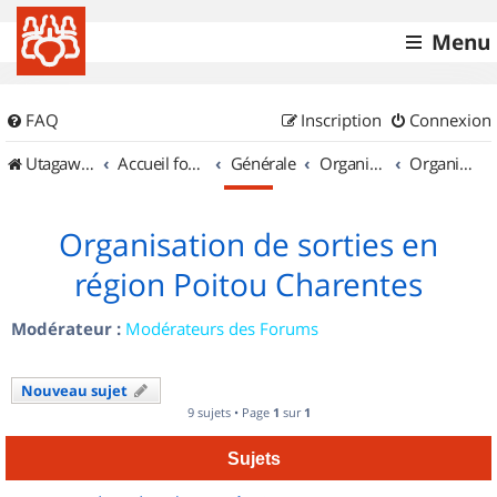
Menu
FAQ
Inscription
Connexion
UtagawaVTT (Randos VTT et VTTAE avec traces GPS)
Accueil forum
Générale
Organisation de sorties & Recherche de partenaires
Organisation de sorties en région Poitou Charentes
Organisation de sorties en
région Poitou Charentes
Modérateur :
Modérateurs des Forums
Nouveau sujet
9 sujets • Page
1
sur
1
Sujets