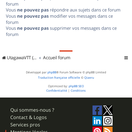
forum
Vous
ne pouvez pas
répondre aux sujets dans ce forum
Vous
ne pouvez pas
modifier vos messages dans ce
forum
Vous
ne pouvez pas
supprimer vos messages dans ce
forum
UtagawaVTT (Randos VTT et VTTAE avec traces GPS)
Accueil forum
Développé par
phpBB
® Forum Software © phpBB Limited
Traduction française officielle
©
Qiaeru
Optimized by:
phpBB SEO
Confidentialité
|
Conditions
Qui sommes-nous ?
Contact & Logos
Services pros