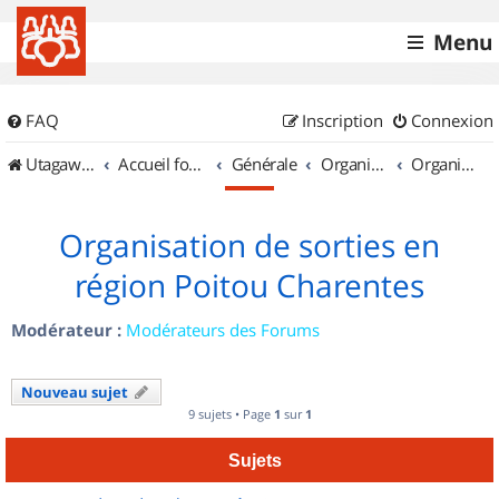
Menu
FAQ
Inscription
Connexion
UtagawaVTT (Randos VTT et VTTAE avec traces GPS)
Accueil forum
Générale
Organisation de sorties & Recherche de partenaires
Organisation de sorties en région Poitou Charentes
Organisation de sorties en
région Poitou Charentes
Modérateur :
Modérateurs des Forums
Nouveau sujet
9 sujets • Page
1
sur
1
Sujets